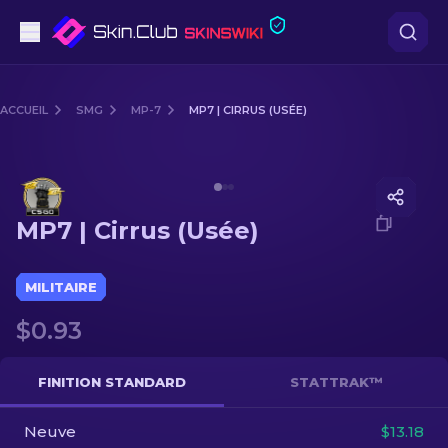
Pistolets
ACCUEIL
SMG
MP-7
MP7 | CIRRUS (USÉE)
Milieu de gamme
Media of
MP7 | Cirrus (Usée)
Fusils
MP7 | Cirrus (Usée)
Fusils de Précision
Couteaux
MILITAIRE
$0.93
Gants
Caisses
FINITION STANDARD
STATTRAK™
Neuve
Autre
$13.18