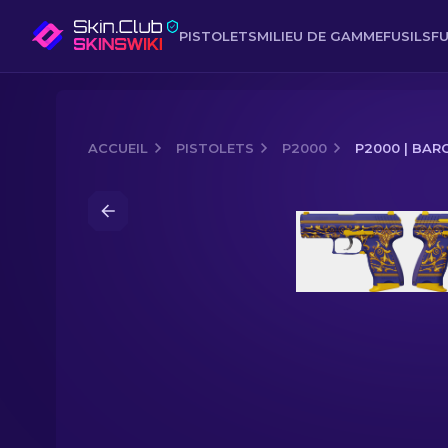
PISTOLETS
MILIEU DE GAMME
FUSILS
FU
ACCUEIL
PISTOLETS
P2000
P2000 | BAR
Media of
P2000 | Baroque royal (Neu