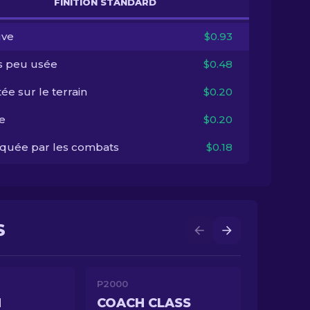
FINITION STANDARD
ve
$0.93
s peu usée
$0.48
ée sur le terrain
$0.20
e
$0.20
quée par les combats
$0.18
S
P2000
N
COACH CLASS