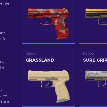
peinte
ans
e à
P2000
P2000
GRASSLAND
SURE GRI
ans
t à
l-
lité
rture