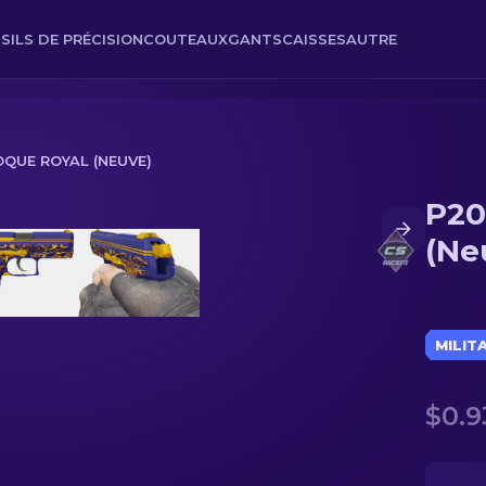
SILS DE PRÉCISION
COUTEAUX
GANTS
CAISSES
AUTRE
OQUE ROYAL (NEUVE)
P20
ve)
(Ne
MILIT
$0.9