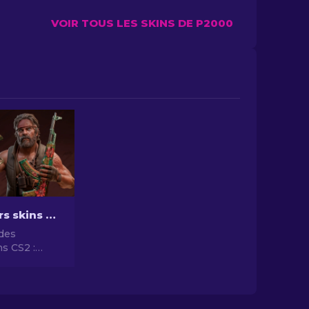
VOIR TOUS LES SKINS DE P2000
Les meilleurs skins CS2 [2026]
 des
ns CS2 :
issance et
unter-Strike