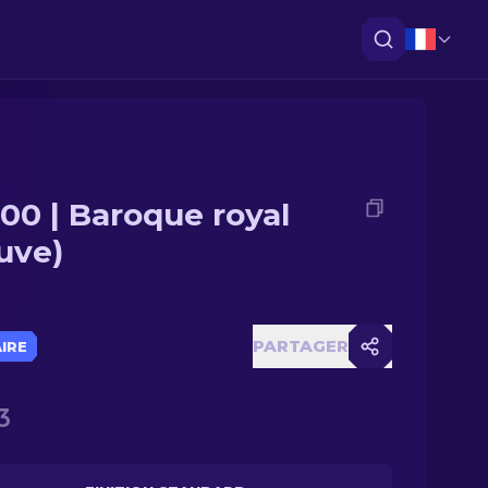
00 | Baroque royal
uve)
PARTAGER
AIRE
3