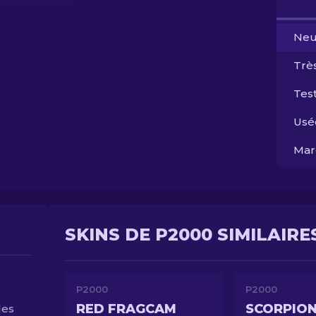
Neu
Trè
Test
Usé
Mar
SKINS DE P2000 SIMILAIRE
P2000
P2000
RED FRAGCAM
SCORPIO
des