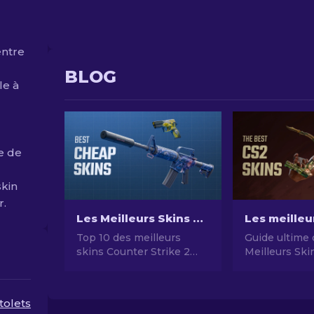
entre
BLOG
le à
e de
skin
r.
Les Meilleurs Skins Bon Marché dans CS2 [2026]
Top 10 des meilleurs
Guide ultime
skins Counter Strike 2
Meilleurs Ski
pas chers en 2024 -
Élégance, Pu
Guide complet
Style dans Co
2
tolets