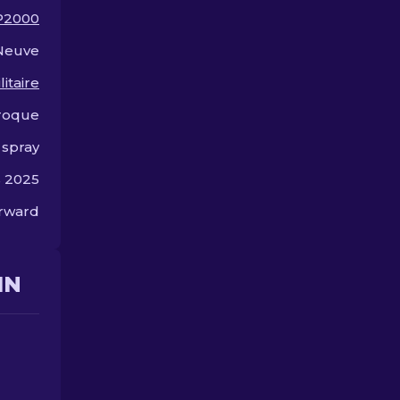
P2000
Neuve
litaire
roque
 spray
s 2025
orward
IN