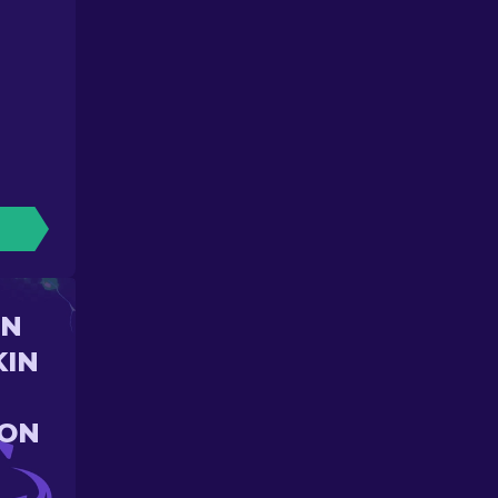
UN
KIN
ION