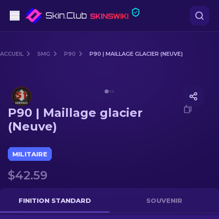
Pistolets
ACCUEIL
SMG
P90
P90 | MAILLAGE GLACIER (NEUVE)
Milieu de gamme
Media of
P90 | Maillage glacier (Neuve)
Fusils
P90 | Maillage glacier
Fusils de Précision
(Neuve)
Couteaux
MILITAIRE
Gants
$42.59
Caisses
FINITION STANDARD
SOUVENIR
Autre