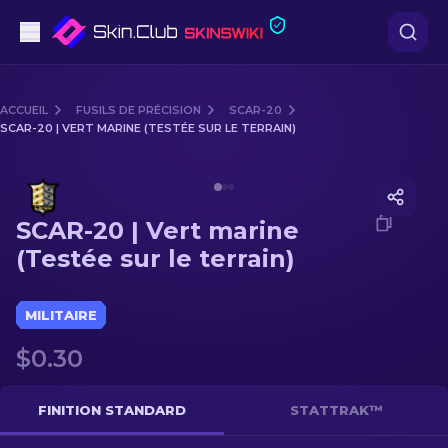
Pistolets
ACCUEIL
FUSILS DE PRÉCISION
SCAR-20
SCAR-20 | VERT MARINE (TESTÉE SUR LE TERRAIN)
Milieu de gamme
Media of
SCAR-20 | Vert marine (Testée sur le terrain)
Fusils
SCAR-20 | Vert marine
Fusils de Précision
(Testée sur le terrain)
Couteaux
MILITAIRE
Gants
$0.30
Caisses
FINITION STANDARD
STATTRAK™
Autre