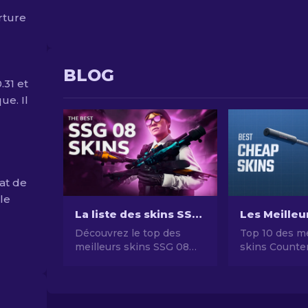
rture
BLOG
.31 et
ue. Il
at de
ble
La liste des skins SSG 08 dans CS2 [2026]
Découvrez le top des
Top 10 des me
meilleurs skins SSG 08
skins Counter
dans CS2 en 2022, du
pas chers en
plus économique au plus
Guide comple
rare - Guide complet