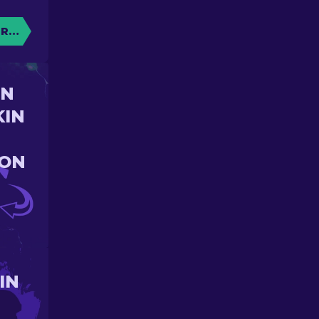
RE CAISSE
UN
KIN
ION
IN