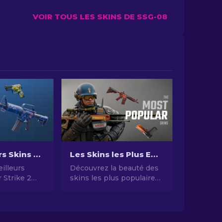
VOIR TOUS LES SKINS DE SSG-08
Les Meilleurs Skins Bon Marché dans CS2 [2026]
Les Skins les Plus Emblématiques de CS2 en 2026
illeurs
Découvrez la beauté des
 Strike 2
skins les plus populaires
 2024 -
de CS2 ! Des designs
t
époustouflants au
potentiel
d'investissement,