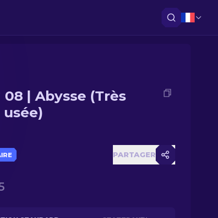
 08 | Abysse (Très
 usée)
PARTAGER
AIRE
5