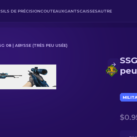
SILS DE PRÉCISION
COUTEAUX
GANTS
CAISSES
AUTRE
SG 08 | ABYSSE (TRÈS PEU USÉE)
SSG
sée)
peu
MILIT
$0.9