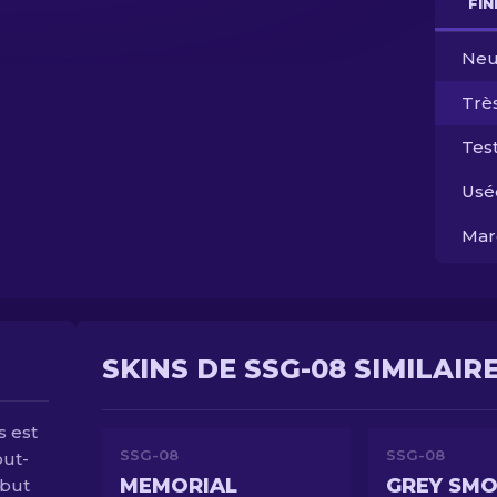
FI
Neu
Trè
Test
Usé
Mar
SKINS DE SSG-08 SIMILAIR
s est
SSG-08
SSG-08
out-
MEMORIAL
GREY SM
ébut