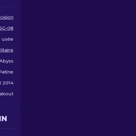
cision
SG-08
 usée
litaire
Abyss
Patine
et 2014
eakout
IN