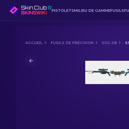
PISTOLETS
MILIEU DE GAMME
FUSILS
FU
ACCUEIL
FUSILS DE PRÉCISION
SSG-08
S
Media of
SSG 08 | Abysse (Très peu u