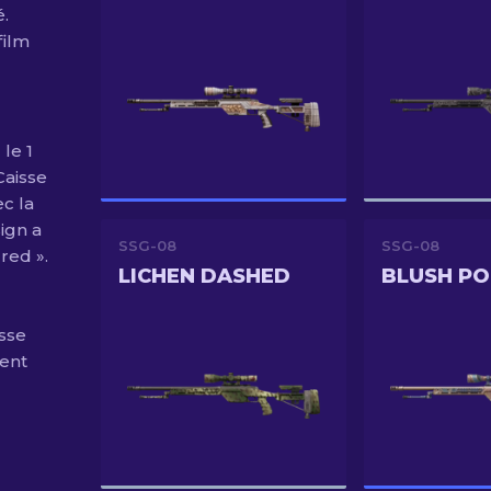
é.
film
le 1
 Caisse
c la
ign a
SSG-08
SSG-08
red ».
LICHEN DASHED
BLUSH P
sse
ient