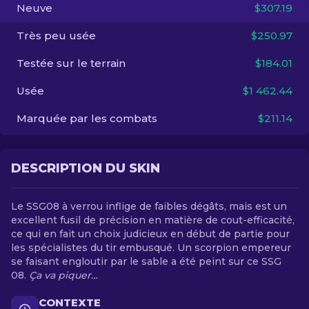
Neuve
$307.19
FR
Très peu usée
$250.97
Testée sur le terrain
$184.01
Usée
$1 462.44
Marquée par les combats
$211.14
DESCRIPTION DU SKIN
Le SSG08 à verrou inflige de faibles dégâts, mais est un
excellent fusil de précision en matière de cout-efficacité,
ce qui en fait un choix judicieux en début de partie pour
les spécialistes du tir embusqué. Un scorpion empereur
se faisant engloutir par le sable a été peint sur ce SSG
08.
Ça va piquer…
CONTEXTE