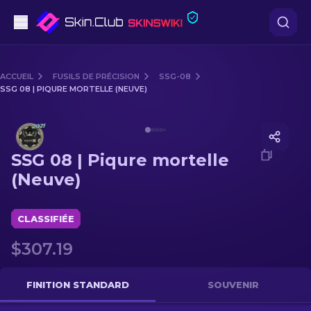
Pistolets
ACCUEIL
FUSILS DE PRÉCISION
SSG-08
SSG 08 | PIQURE MORTELLE (NEUVE)
Milieu de gamme
Media of
SSG 08 | Piqure mortelle (Neuve)
Fusils
SSG 08 | Piqure mortelle
Fusils de Précision
(Neuve)
Couteaux
CLASSIFIÉE
Gants
$307.19
Caisses
FINITION STANDARD
SOUVENIR
Autre