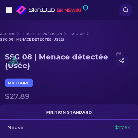
Pistolets
ACCUEIL
FUSILS DE PRÉCISION
SSG-08
SSG 08 | MENACE DÉTECTÉE (USÉE)
Milieu de gamme
Media of
SSG 08 | Menace détectée (Usée)
SSG 08 | Menace détectée
Fusils
(Usée)
Fusils de Précision
MILITAIRE
Couteaux
$27.89
Gants
FINITION STANDARD
Caisses
Neuve
$27.64
Autre