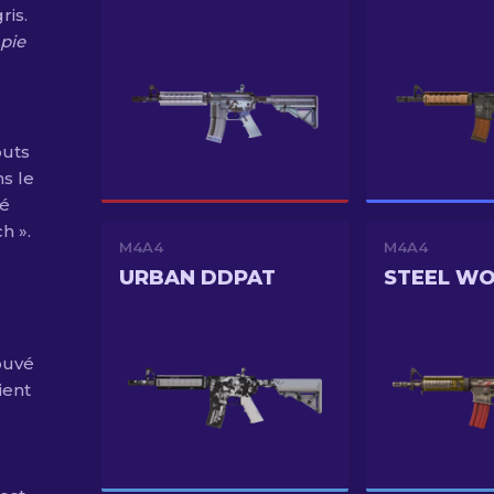
ris.
opie
buts
ns le
vé
h ».
M4A4
M4A4
URBAN DDPAT
STEEL W
ouvé
ient