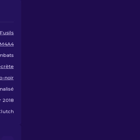
guide vous fe
le monde intr
objets de jeu
visuellement 
et très dema
Fusils
M4A4
mbats
ecrète
o-noir
nalisé
r 2018
Clutch