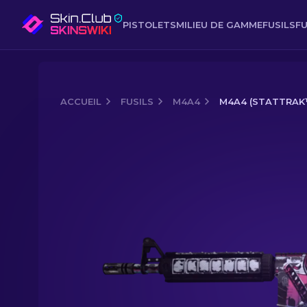
PISTOLETS
MILIEU DE GAMME
FUSILS
FU
ACCUEIL
FUSILS
M4A4
M4A4 (STATTRAK™
Media of
M4A4 (StatTrak™) | Néo-noi