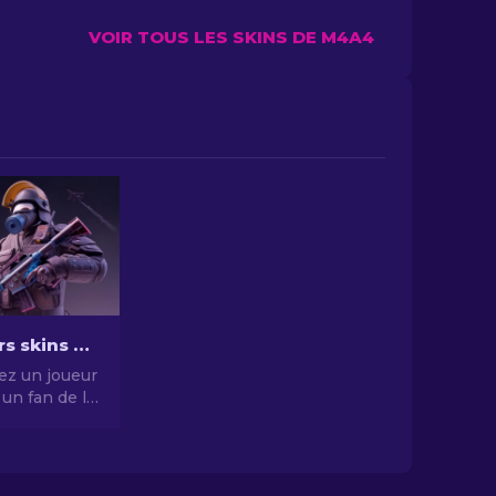
VOIR TOUS LES SKINS DE M4A4
Les meilleurs skins M4A1-S dans CS2 [2026]
ez un joueur
un fan de la
nouveau venu
comprendre
attrait des
 de CSGO, ce