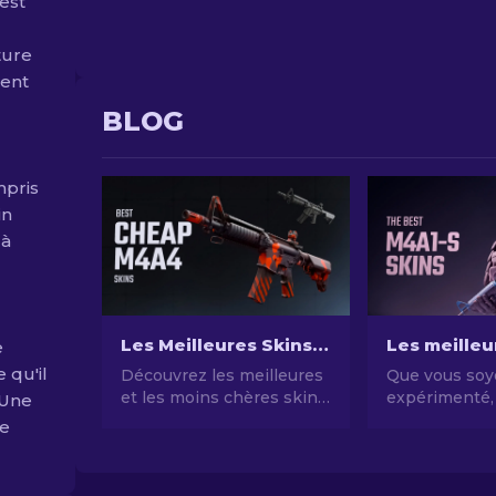
est
ture
ment
BLOG
mpris
in
 à
Les Meilleures Skins M4A4 CS2 Bon Marché [2026]
e
e qu'il
Découvrez les meilleures
Que vous soy
et les moins chères skins
expérimenté, 
 Une
CS2 M4A4 dans ce guide.
série ou un 
le
Améliorez votre jeu à
cherchant à 
moindre coût !
la valeur et l'
skins M4A1-S