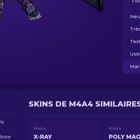
FI
Neu
Trè
Test
Usé
Mar
SKINS DE M4A4 SIMILAIRE
la
M4A4
M4A4
X-RAY
POLY MA
lisée