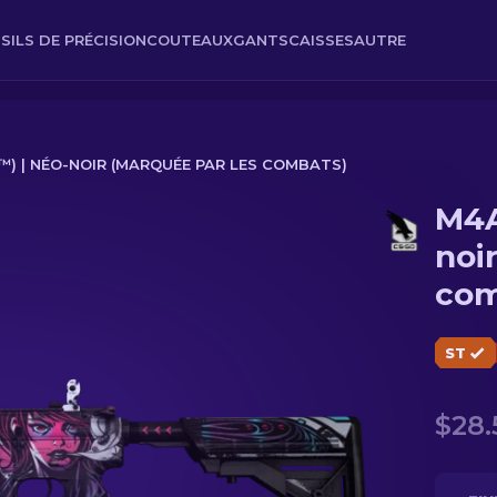
SILS DE PRÉCISION
COUTEAUX
GANTS
CAISSES
AUTRE
) | NÉO-NOIR (MARQUÉE PAR LES COMBATS)
M4A
r (Marquée par les combats)
noi
com
ST
$28.