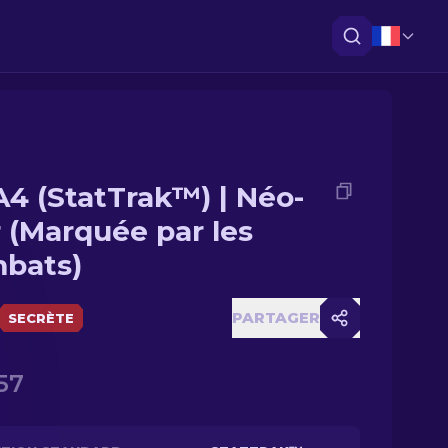
4 (StatTrak™) | Néo-
r (Marquée par les
bats)
PARTAGER
SECRÈTE
57