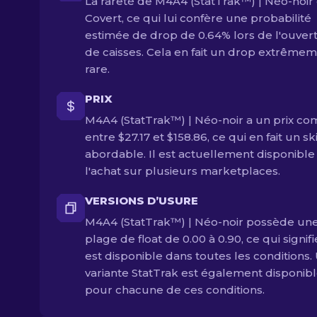
La rareté de M4A4 (StatTrak™) | Néo-noir 
Covert, ce qui lui confère une probabilité
estimée de drop de 0.64% lors de l'ouver
de caisses. Cela en fait un drop extrême
rare.
PRIX
M4A4 (StatTrak™) | Néo-noir a un prix co
entre $27.17 et $158.86, ce qui en fait un sk
abordable. Il est actuellement disponible
l'achat sur plusieurs marketplaces.
VERSIONS D’USURE
M4A4 (StatTrak™) | Néo-noir possède un
plage de float de 0.00 à 0.90, ce qui signifi
est disponible dans toutes les conditions.
variante StatTrak est également disponib
pour chacune de ces conditions.