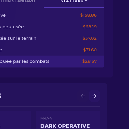
NITION STANDARD
STATTRAK™
ve
$158.86
s peu usée
$68.19
ée sur le terrain
$37.02
e
$31.60
quée par les combats
$28.57
S
M4A4
G
DARK OPERATIVE