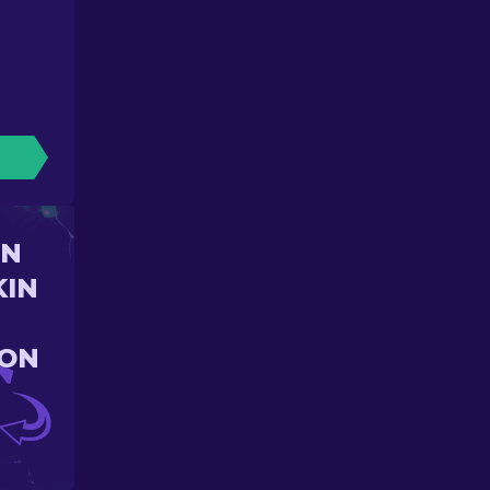
UN
KIN
ION