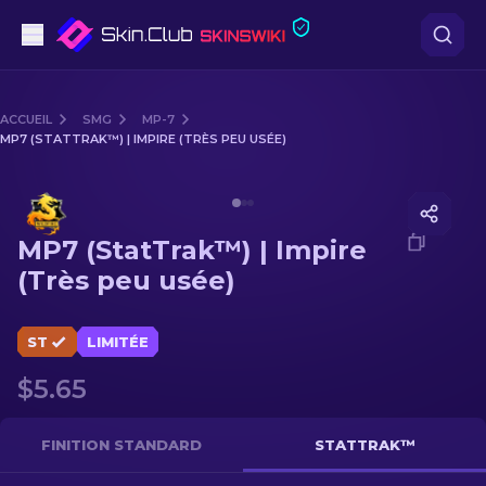
Pistolets
ACCUEIL
SMG
MP-7
MP7 (STATTRAK™) | IMPIRE (TRÈS PEU USÉE)
Milieu de gamme
Media of
MP7 (StatTrak™) | Impire (Très peu usée)
Fusils
MP7 (StatTrak™) | Impire
Fusils de Précision
(Très peu usée)
Couteaux
ST
LIMITÉE
Gants
$5.65
Caisses
FINITION STANDARD
STATTRAK™
Autre