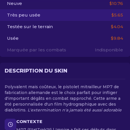
Neuve
$10.76
FR
Très peu usée
$5.65
Testée sur le terrain
$4.04
Usée
$9.84
Marquée par les combats
Indisponible
DESCRIPTION DU SKIN
Polyvalent mais coûteux, le pistolet mitrailleur MP7 de
fabrication allemande est le choix parfait pour infliger
d'important dégâts en combat rapproché. Cette arme a
été personnalisée d'un film hydrographique avec des
diablotins.
L'extermination n'a jamais été aussi adorable
CONTEXTE
MP7 (StatTrak™) | Impire a fait ses débuts dans