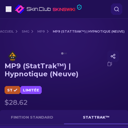
Pistolets
ACCUEIL
SMG
MP9
MP9 (STATTRAK™) | HYPNOTIQUE (NEUVE)
Milieu de gamme
Media of
MP9 (StatTrak™) | Hypnotique (Neuve)
Fusils
MP9 (StatTrak™) |
Fusils de Précision
Hypnotique (Neuve)
Couteaux
ST
LIMITÉE
Gants
$28.62
Caisses
FINITION STANDARD
STATTRAK™
Autre