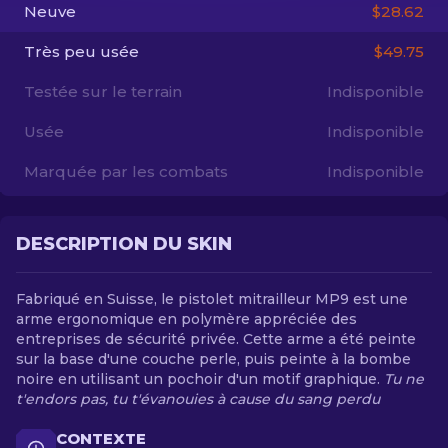
Neuve
$28.62
FR
Très peu usée
$49.75
Testée sur le terrain
Indisponible
Usée
Indisponible
Marquée par les combats
Indisponible
DESCRIPTION DU SKIN
Fabriqué en Suisse, le pistolet mitrailleur MP9 est une
arme ergonomique en polymère appréciée des
entreprises de sécurité privée. Cette arme a été peinte
sur la base d'une couche perle, puis peinte à la bombe
noire en utilisant un pochoir d'un motif graphique.
Tu ne
t'endors pas, tu t'évanouies à cause du sang perdu
CONTEXTE