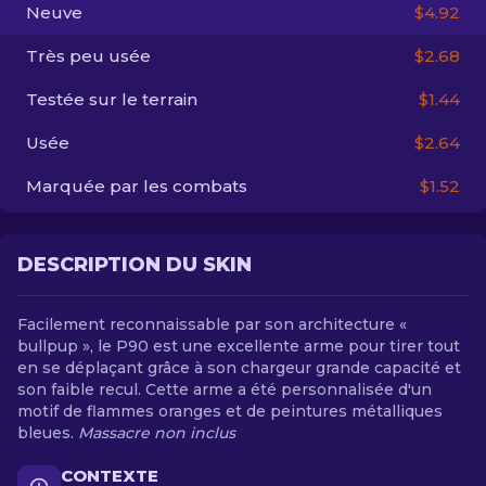
Neuve
$4.92
FR
Très peu usée
$2.68
Testée sur le terrain
$1.44
Usée
$2.64
Marquée par les combats
$1.52
DESCRIPTION DU SKIN
Facilement reconnaissable par son architecture «
bullpup », le P90 est une excellente arme pour tirer tout
en se déplaçant grâce à son chargeur grande capacité et
son faible recul. Cette arme a été personnalisée d'un
motif de flammes oranges et de peintures métalliques
bleues.
Massacre non inclus
CONTEXTE