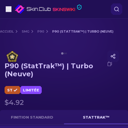
Pistolets
ACCUEIL
SMG
P90
P90 (STATTRAK™) | TURBO (NEUVE)
Milieu de gamme
Media of
P90 (StatTrak™) | Turbo (Neuve)
Fusils
P90 (StatTrak™) | Turbo
Fusils de Précision
(Neuve)
Couteaux
ST
LIMITÉE
Gants
$4.92
Caisses
FINITION STANDARD
STATTRAK™
Autre