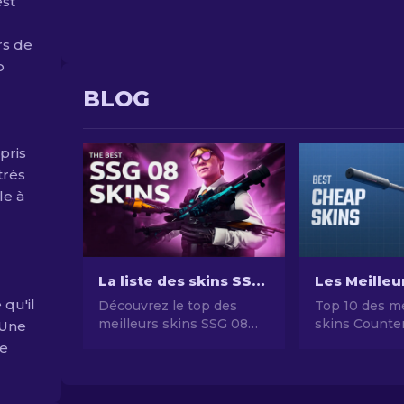
est
rs de
p
BLOG
pris
très
le à
La liste des skins SSG 08 dans CS2 [2026]
 qu'il
Découvrez le top des
Top 10 des me
meilleurs skins SSG 08
skins Counter
 Une
dans CS2 en 2022, du
pas chers en
le
plus économique au plus
Guide comple
rare - Guide complet