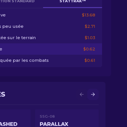
NITION STANDARD
STATTRAK™
ve
$13.68
s peu usée
$2.71
ée sur le terrain
$1.03
e
$0.62
quée par les combats
$0.61
ES
SSG-08
ASHED
PARALLAX