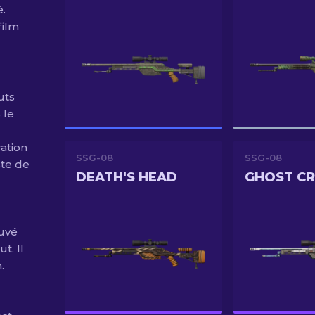
é.
film
uts
 le
ration
SSG-08
SSG-08
ste de
DEATH'S HEAD
GHOST C
ouvé
t. Il
.