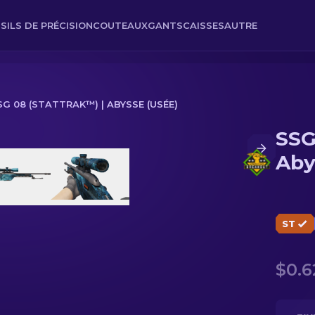
SILS DE PRÉCISION
COUTEAUX
GANTS
CAISSES
AUTRE
SG 08 (STATTRAK™) | ABYSSE (USÉE)
SSG
 (Usée)
Aby
ST
$0.6