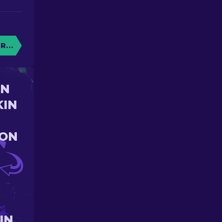
RE CAISSE
UN
KIN
ION
IN