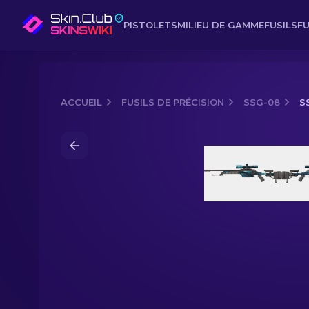
PISTOLETS
MILIEU DE GAMME
FUSILS
FU
ACCUEIL
FUSILS DE PRÉCISION
SSG-08
S
Media of
SSG 08 (StatTrak™) | Abysse