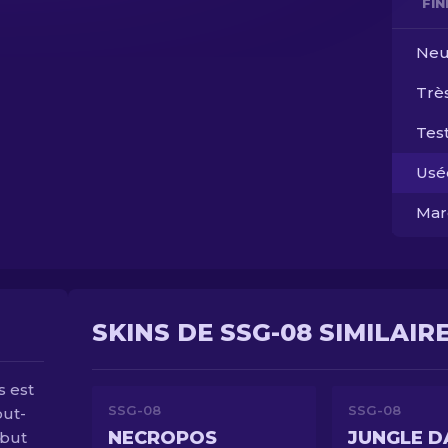
FI
Neu
Trè
Test
Usé
Mar
SKINS DE SSG-08 SIMILAIR
s est
SSG-08
SSG-08
out-
NECROPOS
JUNGLE D
ébut