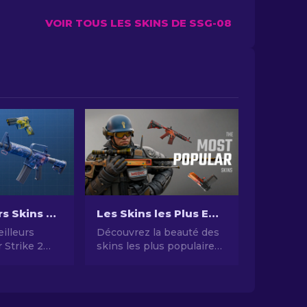
VOIR TOUS LES SKINS DE SSG-08
Les Meilleurs Skins Bon Marché dans CS2 [2026]
Les Skins les Plus Emblématiques de CS2 en 2026
illeurs
Découvrez la beauté des
 Strike 2
skins les plus populaires
 2024 -
de CS2 ! Des designs
t
époustouflants au
potentiel
d'investissement,