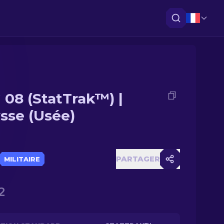
 08 (StatTrak™) |
sse (Usée)
PARTAGER
MILITAIRE
2