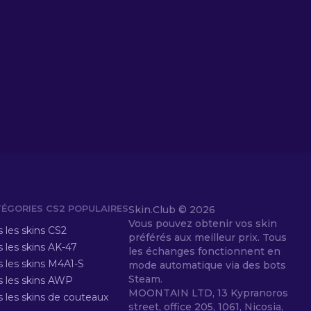
ÉGORIES CS2 POPULAIRES
Skin.Club ©
2026
Vous pouvez obtenir vos skin
 les skins CS2
préférés aux meilleur prix. Tous
 les skins AK-47
les échanges fonctionnent en
s les skins M4A1-S
mode automatique via des bots
Steam.
s les skins AWP
MOONTAIN LTD, 13 Kypranoros
s les skins de couteaux
street, office 205, 1061, Nicosia,