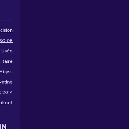
cision
SG-08
Usée
litaire
Abyss
Patine
et 2014
eakout
IN