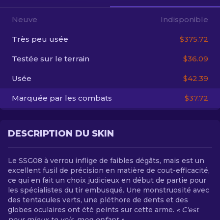
Neuve
Indisponible
FR
Très peu usée
$375.72
Testée sur le terrain
$36.09
Usée
$42.39
Marquée par les combats
$37.72
DESCRIPTION DU SKIN
Le SSG08 à verrou inflige de faibles dégâts, mais est un
excellent fusil de précision en matière de cout-efficacité,
ce qui en fait un choix judicieux en début de partie pour
les spécialistes du tir embusqué. Une monstruosité avec
des tentacules verts, une pléthore de dents et des
globes oculaires ont été peints sur cette arme.
« C'est
pour mieux te voir, mon enfant »