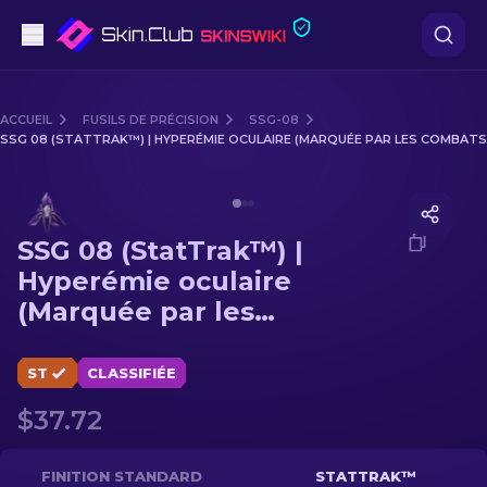
Pistolets
ACCUEIL
FUSILS DE PRÉCISION
SSG-08
SSG 08 (STATTRAK™) | HYPERÉMIE OCULAIRE (MARQUÉE PAR LES COMBATS
Milieu de gamme
Media of
SSG 08 (StatTrak™) | Hyperémie oculaire (M
Fusils
SSG 08 (StatTrak™) |
Fusils de Précision
Hyperémie oculaire
(Marquée par les
Couteaux
combats)
Gants
ST
CLASSIFIÉE
$37.72
Caisses
Autre
FINITION STANDARD
STATTRAK™