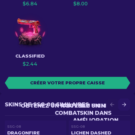
$
6.84
$
8.00
CLASSIFIED
$
2.44
CRÉER VOTRE PROPRE CAISSE
SKINS DE SSG-08 SIMILAIRES
OBTENEZ UN NOUVEAU SKIN EN
OBTENEZ UN MEILLEUR
COMBAT
SKIN DANS
AMÉLIORATION
SSG-08
SSG-08
DRAGONFIRE
LICHEN DASHED