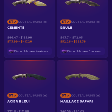
ST
ST
COUTEAU KUKRI (★)
COUTEAU KUKRI (★)
CÉMENTÉ
BRÛLÉ
$86.47 - $185.98
$43.71 - $112.05
$113.99 – $417.28
$52.26 – $325.38
Disponible dans 4 caisses
Disponible dans 3 caisses
ST
ST
COUTEAU KUKRI (★)
COUTEAU KUKRI (★)
ACIER BLEUI
MAILLAGE SAFARI
$72.11 - $131.08
$40.59 - $90.05