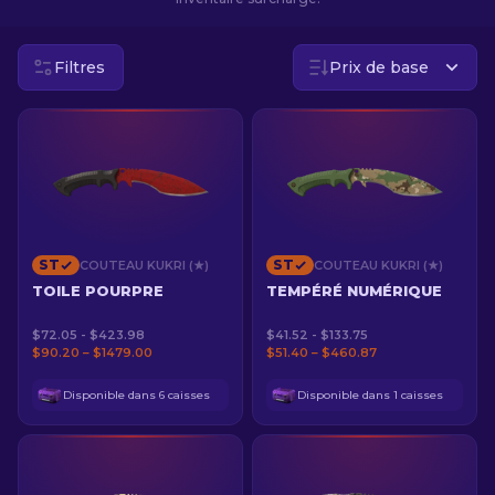
FR
Filtres
Prix de base
ST
ST
COUTEAU KUKRI (★)
COUTEAU KUKRI (★)
TOILE POURPRE
TEMPÉRÉ NUMÉRIQUE
$72.05 - $423.98
$41.52 - $133.75
$90.20 – $1479.00
$51.40 – $460.87
Disponible dans 6 caisses
Disponible dans 1 caisses