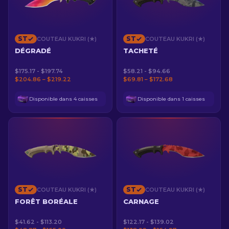
ST
ST
COUTEAU KUKRI (★)
COUTEAU KUKRI (★)
DÉGRADÉ
TACHETÉ
$175.17 - $197.74
$58.21 - $94.66
$204.86 – $219.22
$69.81 – $172.68
Disponible dans 4 caisses
Disponible dans 1 caisses
ST
ST
COUTEAU KUKRI (★)
COUTEAU KUKRI (★)
FORÊT BORÉALE
CARNAGE
$41.62 - $113.20
$122.17 - $139.02