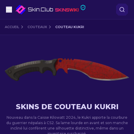
Pistolets
ACCUEIL
COUTEAUX
COUTEAU KUKRI
Milieu de gamme
Fusils
Fusils de Précision
Couteaux
Gants
SKINS DE COUTEAU KUKRI
Caisses
Nouveau dans la Caisse Kilowatt 2024, le Kukri apporte la courbure
du guerrier népalais à CS2. Sa lame lourde en avant et son manche
incliné lui confèrent une silhouette distinctive, même dans un
Autre
inventaire surchargé.