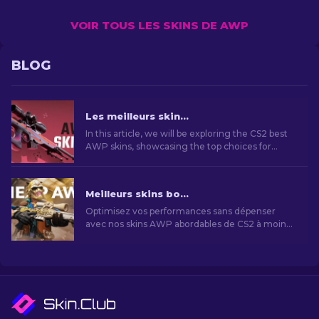
VOIR TOUS LES SKINS DE AWP
BLOG
Les meilleurs skins AWP CS2 - Le Guide des skins [2026]
In this article, we will be exploring the CS2 best
AWP skins, showcasing the top choices for
those who love to combine aesthetics and
performance on the battlefield.
Meilleurs skins bon marché CS2 AWP à moins de 10 $ [2026]
Optimisez vos performances sans dépenser
avec nos skins AWP abordables de CS2 à moins
de 10 $. Des choix économiques pour un jeu
amélioré.