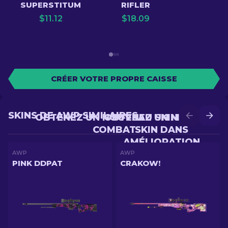
SUPERSTITUM
RIFLER
$
11.12
$
18.09
CRÉER VOTRE PROPRE CAISSE
SKINS DE AWP SIMILAIRES
OBTENEZ UN NOUVEAU SKIN EN
OBTENEZ UN MEILLEUR
COMBAT
SKIN DANS
AMÉLIORATION
AWP
AWP
PINK DDPAT
CRAKOW!