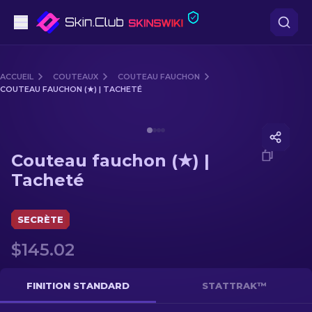
Pistolets
ACCUEIL
COUTEAUX
COUTEAU FAUCHON
COUTEAU FAUCHON (★) | TACHETÉ
Milieu de gamme
Media of
Couteau fauchon (★) | Tacheté
Fusils
Couteau fauchon (★) |
Fusils de Précision
Tacheté
Couteaux
SECRÈTE
Gants
$145.02
Caisses
FINITION STANDARD
STATTRAK™
Autre