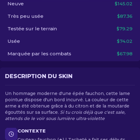
Neuve
$145.02
FR
Très peu usée
$87.36
Testée sur le terrain
$79.29
Usée
$74.02
Marquée par les combats
$67.98
DESCRIPTION DU SKIN
Un hommage moderne d'une épée fauchon, cette lame
pointue dispose d'un bord incurvé. La couleur de cette
arme a été obtenue grâce à du citron et de la moutarde
égouttés sur sa surface.
Si tu crois déjà que c'est sale,
attends de le voir sous lumière ultra-violette
CONTEXTE
Couteau fauchon (★) | Tacheté a fait ses débuts