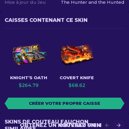
Mise à jour du Jeu
The Hunter and the Hunted
CAISSES CONTENANT CE SKIN
KNIGHT’S OATH
COVERT KNIFE
$
264.79
$
68.62
CRÉER VOTRE PROPRE CAISSE
SKINS DE COUTEAU FAUCHON
OBTENEZ UN NOUVEAU SKIN EN
OBTENEZ UN MEILLEUR
SIMILAIRES