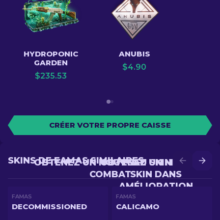
HYDROPONIC
ANUBIS
GARDEN
$
4.90
$
235.53
CRÉER VOTRE PROPRE CAISSE
SKINS DE FAMAS SIMILAIRES
OBTENEZ UN NOUVEAU SKIN EN
OBTENEZ UN MEILLEUR
COMBAT
SKIN DANS
AMÉLIORATION
FAMAS
FAMAS
DECOMMISSIONED
CALICAMO