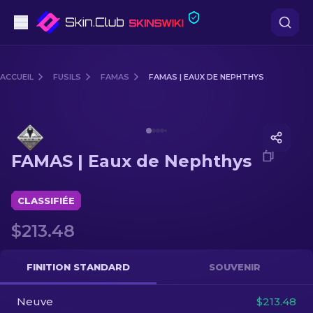
Pistolets
ACCUEIL
FUSILS
FAMAS
FAMAS | EAUX DE NEPHTHYS
Milieu de gamme
Media of
FAMAS | Eaux de Nephthys
Fusils
FAMAS | Eaux de Nephthys
Fusils de Précision
Couteaux
CLASSIFIÉE
$213.48
Gants
Caisses
FINITION STANDARD
SOUVENIR
Neuve
Autre
$213.48