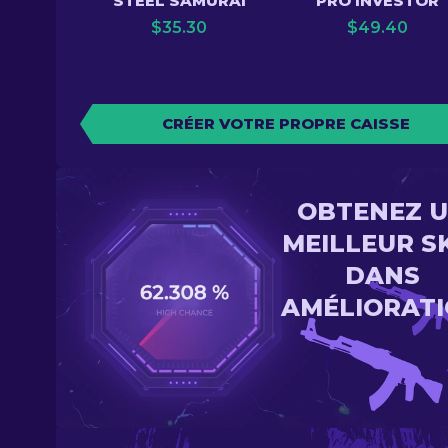
STEEL SAMURAI
PRO INVESTOR
$
35.30
$
49.40
CRÉER VOTRE PROPRE CAISSE
OBTENEZ 
MEILLEUR S
DANS
AMÉLIORAT