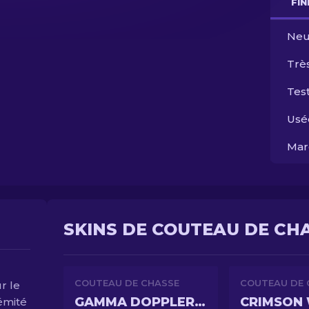
FI
Neu
Trè
Test
Usé
Mar
SKINS DE COUTEAU DE CHA
COUTEAU DE CHASSE
COUTEAU DE 
r le
GAMMA DOPPLER PHASE 4
CRIMSON
émité