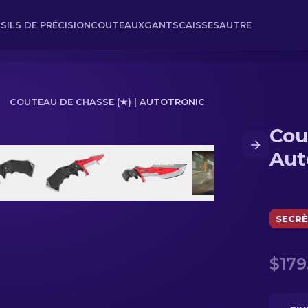
SILS DE PRÉCISION
COUTEAUX
GANTS
CAISSES
AUTRE
COUTEAU DE CHASSE (★) | AUTOTRONIC
Cou
otronic
Aut
SECR
$179