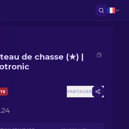
teau de chasse (★) |
otronic
PARTAGER
ÈTE
.24