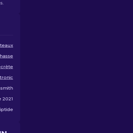
s.
teaux
hasse
ecrète
tronic
smith
e 2021
iptide