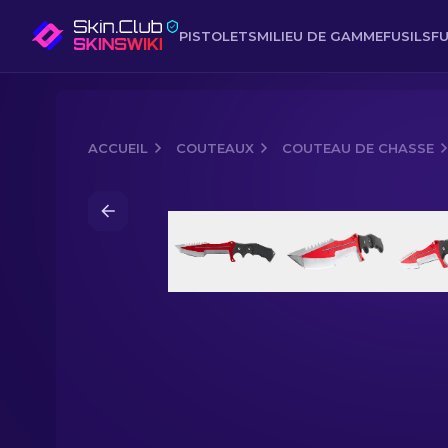
PISTOLETS
MILIEU DE GAMME
FUSILS
FU
ACCUEIL
COUTEAUX
COUTEAU DE CHASSE
Media of
Couteau de chasse (★) | Aut