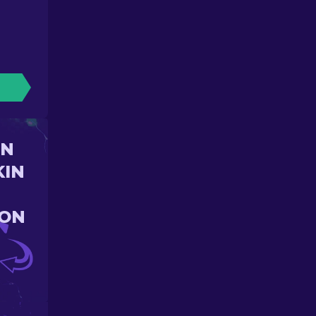
UN
KIN
ION