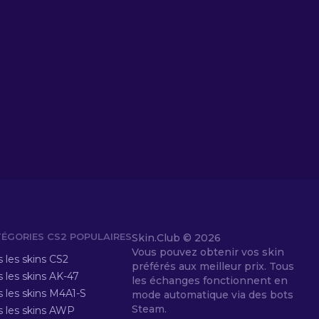
ÉGORIES CS2 POPULAIRES
Skin.Club ©
2026
Vous pouvez obtenir vos skin
 les skins CS2
préférés aux meilleur prix. Tous
 les skins AK-47
les échanges fonctionnent en
s les skins M4A1-S
mode automatique via des bots
Steam.
s les skins AWP