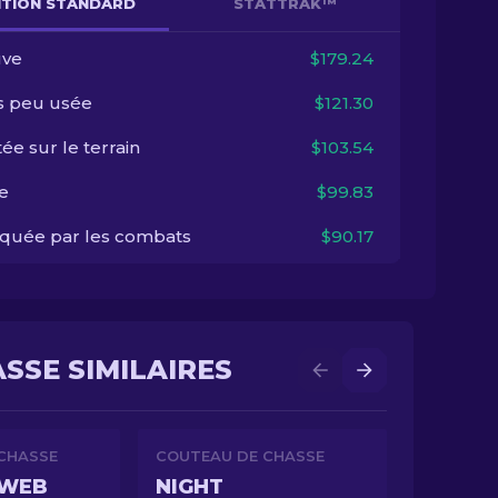
NITION STANDARD
STATTRAK™
ve
$179.24
s peu usée
$121.30
ée sur le terrain
$103.54
e
$99.83
quée par les combats
$90.17
SSE SIMILAIRES
CHASSE
COUTEAU DE CHASSE
 WEB
NIGHT