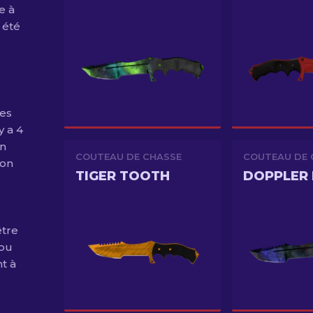
e à
 été
ses
y a 4
on
COUTEAU DE CHASSE
COUTEAU DE 
ion
TIGER TOOTH
DOPPLER 
être
 ou
t à