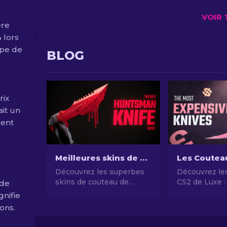
VOIR 
ère
 lors
ype de
BLOG
rix
ait un
ment
Meilleures skins de couteau de chasseur dans CS2 [2026]
Découvrez les superbes
Découvrez le
skins de couteau de
CS2 de Luxe :
ède
chasseur dans CS2. Des
top 10 coutea
gnifie
designs élégants pour
Précieux et R
ions.
améliorer votre style et
gameplay.