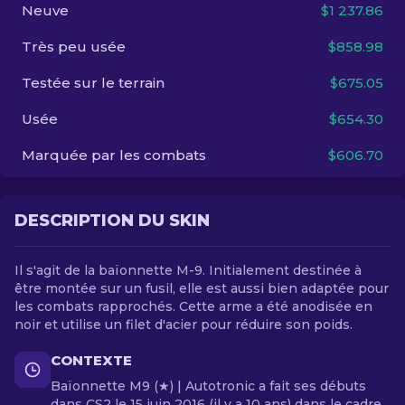
Neuve
$1 237.86
FR
Très peu usée
$858.98
Testée sur le terrain
$675.05
Usée
$654.30
Marquée par les combats
$606.70
DESCRIPTION DU SKIN
Il s'agit de la baïonnette M-9. Initialement destinée à
être montée sur un fusil, elle est aussi bien adaptée pour
les combats rapprochés. Cette arme a été anodisée en
noir et utilise un filet d'acier pour réduire son poids.
CONTEXTE
Baïonnette M9 (★) | Autotronic a fait ses débuts
dans CS2 le 15 juin 2016 (il y a 10 ans) dans le cadre