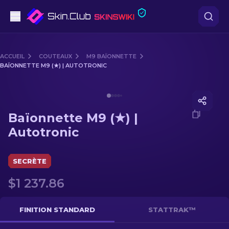
Pistolets
ACCUEIL
COUTEAUX
M9 BAÏONNETTE
BAÏONNETTE M9 (★) | AUTOTRONIC
Milieu de gamme
Media of
Baïonnette M9 (★) | Autotronic
Fusils
Baïonnette M9 (★) |
Fusils de Précision
Autotronic
Couteaux
SECRÈTE
Gants
$1 237.86
Caisses
FINITION STANDARD
STATTRAK™
Autre