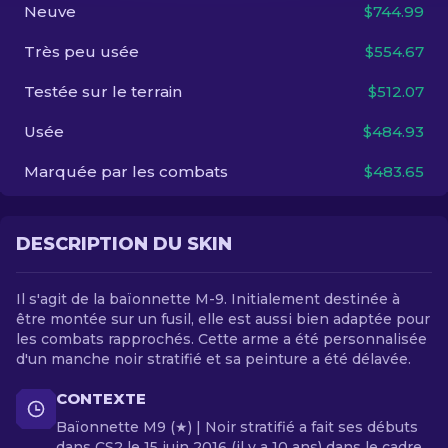
Neuve
$744.99
FR
Très peu usée
$554.67
Testée sur le terrain
$512.07
Usée
$484.93
Marquée par les combats
$483.65
DESCRIPTION DU SKIN
Il s'agit de la baïonnette M-9. Initialement destinée à
être montée sur un fusil, elle est aussi bien adaptée pour
les combats rapprochés. Cette arme a été personnalisée
d'un manche noir stratifié et sa peinture a été délavée.
CONTEXTE
Baïonnette M9 (★) | Noir stratifié a fait ses débuts
dans CS2 le 15 juin 2016 (il y a 10 ans) dans le cadre