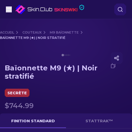
Pistolets
ACCUEIL
COUTEAUX
M9 BAÏONNETTE
BAÏONNETTE M9 (★) | NOIR STRATIFIÉ
Milieu de gamme
Media of
Baïonnette M9 (★) | Noir stratifié
Fusils
Baïonnette M9 (★) | Noir
Fusils de Précision
stratifié
Couteaux
SECRÈTE
Gants
$744.99
Caisses
FINITION STANDARD
STATTRAK™
Autre