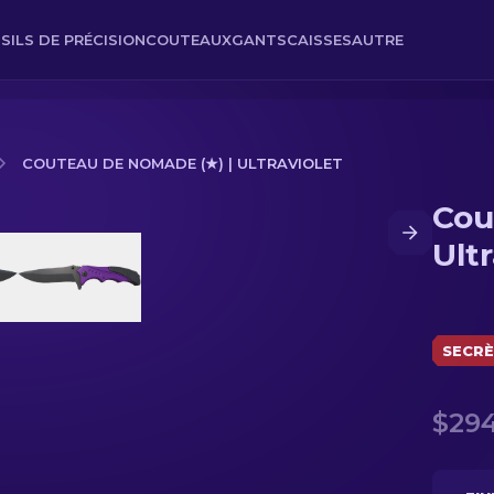
SILS DE PRÉCISION
COUTEAUX
GANTS
CAISSES
AUTRE
COUTEAU DE NOMADE (★) | ULTRAVIOLET
Cou
raviolet
Ultr
SECR
$294