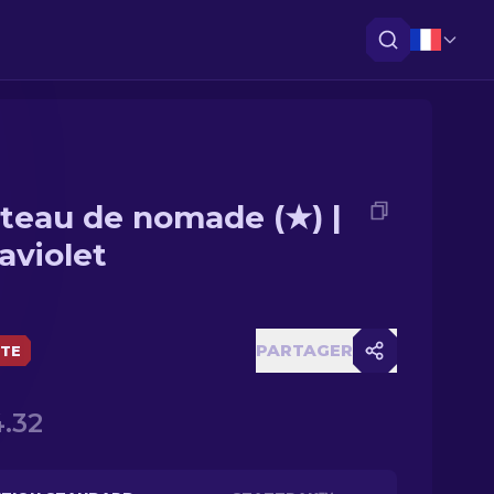
teau de nomade (★) |
aviolet
PARTAGER
ÈTE
.32