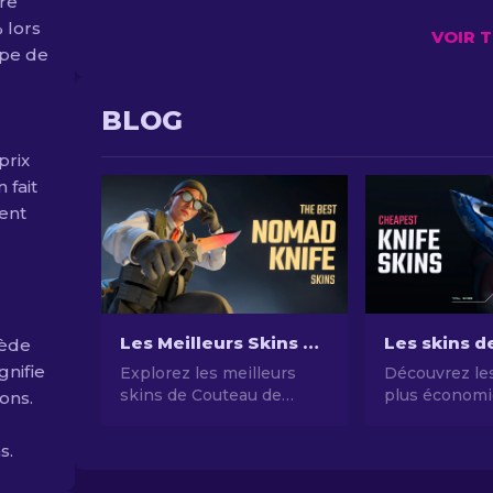
ère
 lors
VOIR 
ype de
BLOG
prix
 fait
ment
Les Meilleurs Skins de Couteau de nomade dans CS2
sède
gnifie
Explorez les meilleurs
Découvrez les
skins de Couteau de
plus économi
ions.
nomade dans CS2, de
notre guide d
designs audacieux à des
couteaux CS2
s.
finitions classiques.
chers et amél
Ajoutez du style et de la
style de jeu 