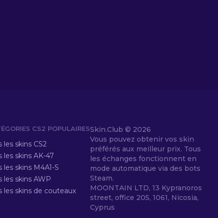
ÉGORIES CS2 POPULAIRES
Skin.Club ©
2026
Vous pouvez obtenir vos skin
 les skins CS2
préférés aux meilleur prix. Tous
 les skins AK-47
les échanges fonctionnent en
s les skins M4A1-S
mode automatique via des bots
Steam.
s les skins AWP
MOONTAIN LTD, 13 Kypranoros
s les skins de couteaux
street, office 205, 1061, Nicosia,
Cyprus