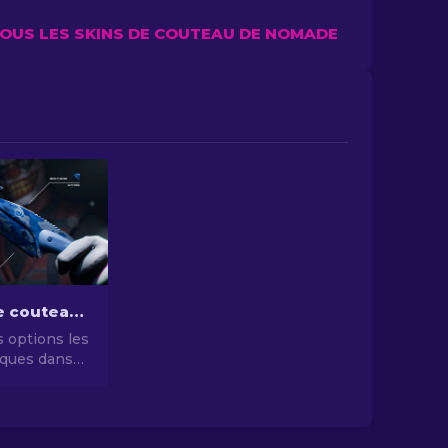
TOUS LES SKINS DE COUTEAU DE NOMADE
Les skins de couteaux CS2 les moins chers [2026]
 options les
ques dans
es skins de
 les moins
iorez votre
sans vous