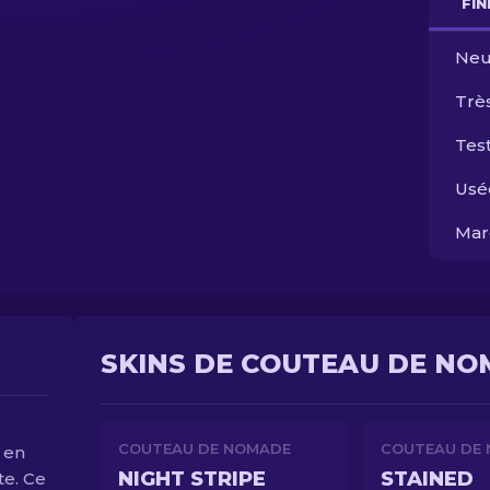
FI
Neu
Trè
Test
Usé
Mar
SKINS DE COUTEAU DE NO
COUTEAU DE NOMADE
COUTEAU DE
 en
NIGHT STRIPE
STAINED
te. Ce