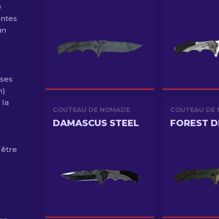
e
intes
gn
 ses
n)
 la
COUTEAU DE NOMADE
COUTEAU DE
DAMASCUS STEEL
FOREST 
 être