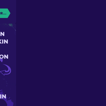
RE CAISSE
UN
KIN
ION
IN