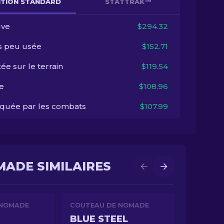
NITION STANDARD
STATTRAK™
ve
$294.32
s peu usée
$152.71
ée sur le terrain
$119.54
e
$108.96
quée par les combats
$107.99
MADE SIMILAIRES
 NOMADE
COUTEAU DE NOMADE
BLUE STEEL