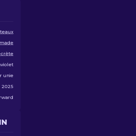
personnalité à votre
ruiner!
arsenal CS2 avec des
options pour tous les
goûts et budgets.
teaux
omade
ecrète
aviolet
r unie
s 2025
orward
IN