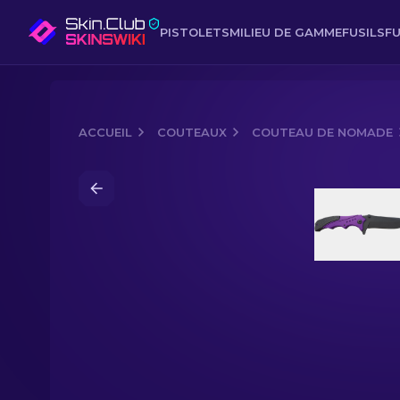
PISTOLETS
MILIEU DE GAMME
FUSILS
FU
ACCUEIL
COUTEAUX
COUTEAU DE NOMADE
Media of
Couteau de nomade (★) | Ult