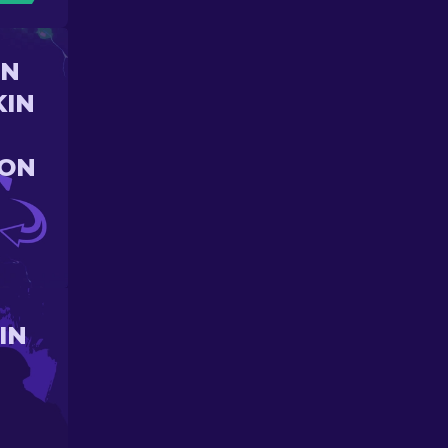
UN
KIN
ION
IN