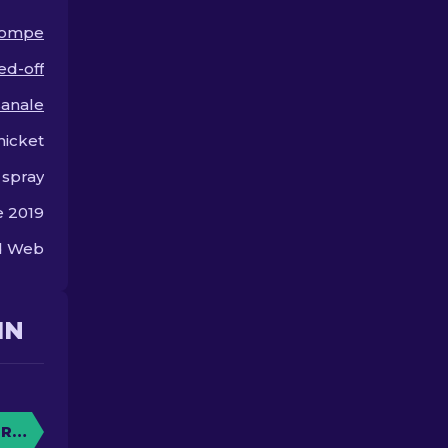
expérience de jeu.
 Pompe
ed-off
sanale
hicket
 spray
 2019
ed Web
IN
RE CAISSE