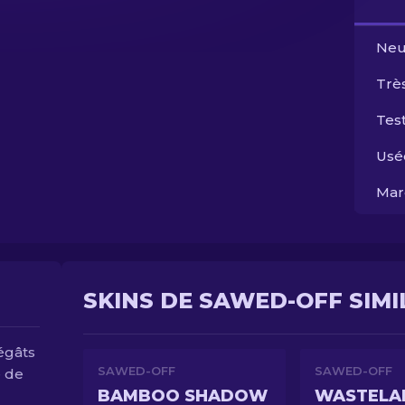
Neu
Trè
Test
Usé
Mar
SKINS DE SAWED-OFF SIMI
égâts
SAWED-OFF
SAWED-OFF
e de
BAMBOO SHADOW