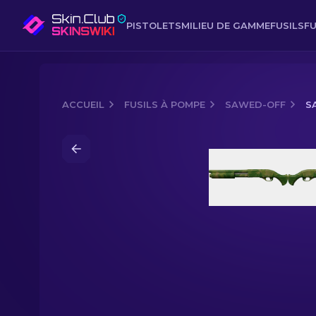
PISTOLETS
MILIEU DE GAMME
FUSILS
FU
ACCUEIL
FUSILS À POMPE
SAWED-OFF
S
Media of
Sawed-Off | Canopée