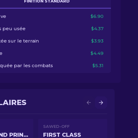
FINITION STANDARD
ve
$6.90
s peu usée
$4.37
ée sur le terrain
$3.93
e
$4.49
quée par les combats
$5.31
LAIRES
SAWED-OFF
WASTELAND PRINCESS
FIRST CLASS