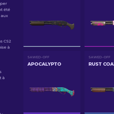
uper
nt été
 aux
ns CS2
mise à
SAWED-OFF
SAWED-OFF
APOCALYPTO
RUST COA
s
t à