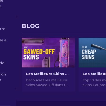
de
p
BLOG
tre
le à
 de
Les Meilleurs Skins Sawed-Off dans CS2 : Guide des Meilleurs Choix en 2026
skin
r.
Découvrez les meilleurs
Top 10 des me
skins Sawed-Off dans CS2
skins Counter
pour 2026, avec des
pas chers en
designs uniques et des
Guide comple
options abordables pour
personnaliser votre