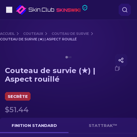
Pistolets
ACCUEIL
COUTEAUX
COUTEAU DE SURVIE
COUTEAU DE SURVIE (★) | ASPECT ROUILLÉ
Milieu de gamme
Media of
Couteau de survie (★) | Aspect rouillé
Fusils
Couteau de survie (★) |
Fusils de Précision
Aspect rouillé
Couteaux
SECRÈTE
Gants
$51.44
Caisses
FINITION STANDARD
STATTRAK™
Autre