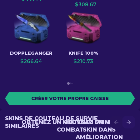
$
308.67
DOPPLEGANGER
KNIFE 100%
$
266.64
$
210.73
CRÉER VOTRE PROPRE CAISSE
SKINS DE COUTEAU DE SURVIE
OBTENEZ UN NOUVEAU SKIN EN
OBTENEZ UN MEILLEUR
SIMILAIRES
COMBAT
SKIN DANS
AMÉLIORATION