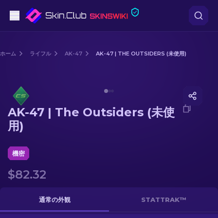
ピストル
ホーム
ライフル
AK-47
AK-47 | THE OUTSIDERS (未使用)
中級
Media of
AK-47 | The Outsiders (未使用)
ライフル
AK-47 | The Outsiders (未使
スナイパーライフル
用)
ナイフ
機密
グローブ
$82.32
ケース
通常の外観
STATTRAK™
その他