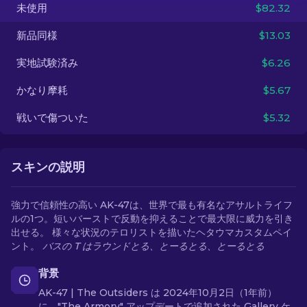
未使用
$82.32
JA
新品同様
$13.03
実地試験済み
$6.26
かなり摩耗
$5.67
戦いで傷ついた
$5.32
スキンの説明
強力で信頼性の高い AK-47は、世界で最も有名なアサルトライフ
ルの1つ。短いバーストで反動を抑えることで最大限に威力を引き
出せる。 様々な状況のテロリストを描いたヘタウマカスタムペイ
ント。
バスの T はラウンドとる、とーるとる、とーるとる
背景
AK-47 | The Outsiders は 2024年10月2日（1年前）
に、"The Armory" アップデートで追加された Gallery ケ