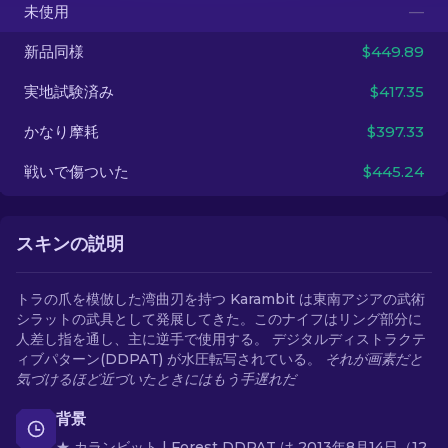
未使用
—
JA
新品同様
$449.89
実地試験済み
$417.35
かなり摩耗
$397.33
戦いで傷ついた
$445.24
スキンの説明
トラの爪を模倣した湾曲刃を持つ Karambit は東南アジアの武術
シラットの武具として発展してきた。このナイフはリング部分に
人差し指を通し、主に逆手で使用する。 デジタルディストラクテ
ィブパターン(DDPAT) が水圧転写されている。
それが画素だと
気づけるほど近づいたときにはもう手遅れだ
背景
★ カランビット | Forest DDPAT は 2013年8月14日（12