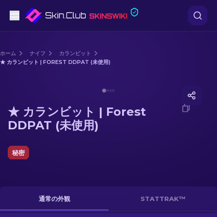
ピストル
ホーム
ナイフ
カランビット
★ カランビット | FOREST DDPAT (未使用)
中級
Media of
★ カランビット | Forest DDPAT (未使用)
ライフル
★ カランビット | Forest
スナイパーライフル
DDPAT (未使用)
ナイフ
秘密
グローブ
ケース
通常の外観
STATTRAK™
その他