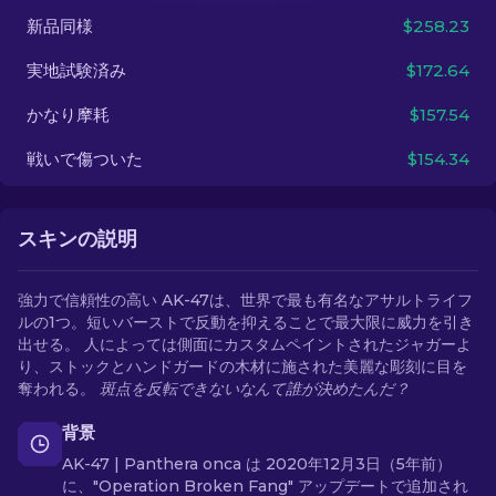
新品同様
$258.23
JA
実地試験済み
$172.64
かなり摩耗
$157.54
戦いで傷ついた
$154.34
スキンの説明
強力で信頼性の高い AK-47は、世界で最も有名なアサルトライフ
ルの1つ。短いバーストで反動を抑えることで最大限に威力を引き
出せる。 人によっては側面にカスタムペイントされたジャガーよ
り、ストックとハンドガードの木材に施された美麗な彫刻に目を
奪われる。
斑点を反転できないなんて誰が決めたんだ？
背景
AK-47 | Panthera onca は 2020年12月3日（5年前）
に、"Operation Broken Fang" アップデートで追加され