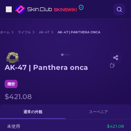
ピストル
ホーム
ライフル
AK-47
AK-47 | PANTHERA ONCA
中級
Media of
AK-47 | Panthera onca
ライフル
AK-47 | Panthera onca
スナイパーライフル
ナイフ
機密
$421.08
グローブ
ケース
通常の外観
スーベニア
未使用
その他
$421.08