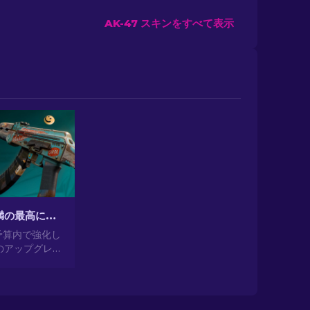
AK-47 スキンをすべて表示
CS2で$10未満の最高に安いAK-47スキン
を予算内で強化し
力のアップグレー
10未満の手頃
K-47スキン
ングをご覧く