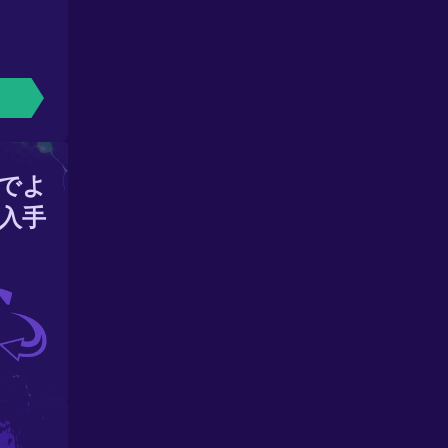
でよ
入手