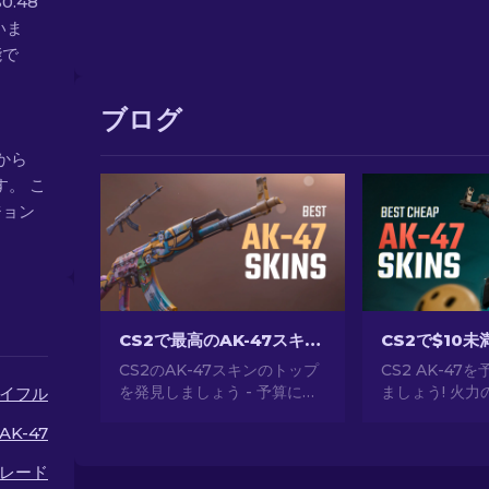
0.48
いま
能で
ブログ
 から
す。 こ
ージョン
CS2で最高のAK-47スキン: 安価から高価まで
CS2のAK-47スキンのトップ
CS2 AK-47
を発見しましょう - 予算に優
ましょう! 火
イフル
しいものから最も豪華なもの
ドに最適な、$
AK-47
まで。最高のAK-47スキン
な価格の最高のA
CS2の中から、あなたにぴっ
の専門家ランキ
レード
たりのスキンを見つけてくだ
ださい。