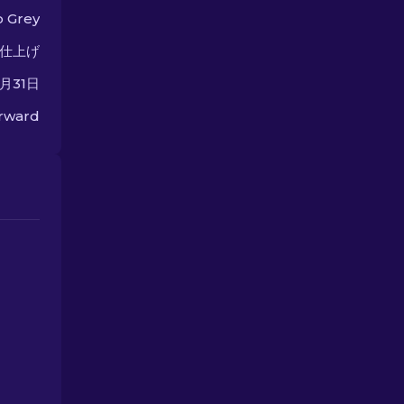
さい。
 Grey
仕上げ
3月31日
orward