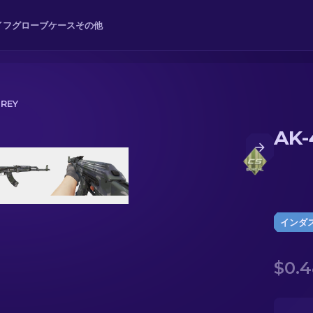
イフ
グローブ
ケース
その他
GREY
AK-
インダ
$0.4