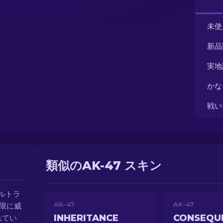
未使
新品
実地
かな
戦い
類似のAK-47 スキン
サルトラ
AK-47
AK-47
限に威
INHERITANCE
れてい