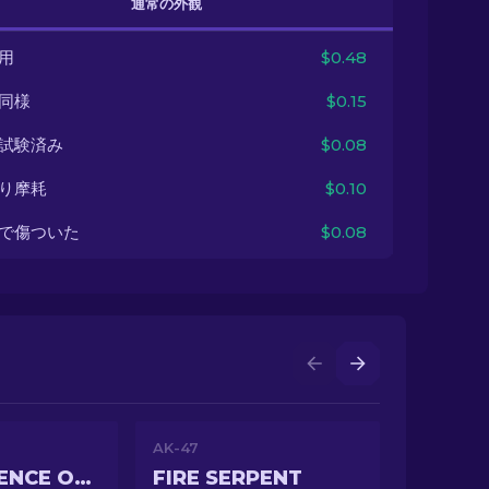
通常の外観
用
$0.48
同様
$0.15
試験済み
$0.08
り摩耗
$0.10
で傷ついた
$0.08
AK-47
CONSEQUENCE OF THE JINN
FIRE SERPENT