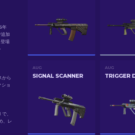
（6年
トで追加
に登場
ト
AUG
AUG
SIGNAL SCANNER
ースから
クショ
ed で、
ため、レ