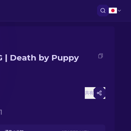
 | Death by Puppy
共有
1