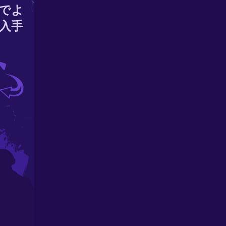
でよ
入手