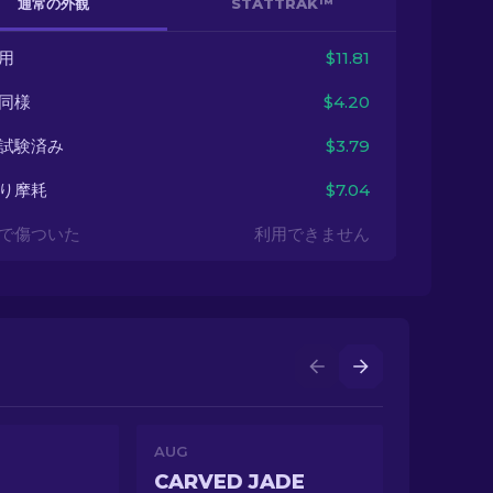
通常の外観
STATTRAK™
用
$11.81
同様
$4.20
試験済み
$3.79
り摩耗
$7.04
で傷ついた
利用できません
AUG
CARVED JADE