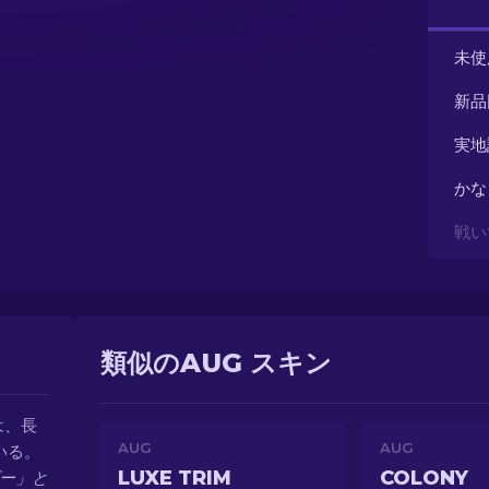
未使
新品
実地
かな
戦い
類似のAUG スキン
は、長
AUG
AUG
いる。
LUXE TRIM
COLONY
ー」と