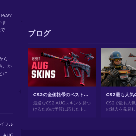
14.97
いま
能で
ブログ
 から
み、か
とに
CS2の全価格帯のベストAUGスキン[2026]
最適なCS2 AUGスキンを見つ
CS2で最も人
けるための予算に応じたトッ
の魅力を発見し
プの選択肢を発見しましょ
事なデザインか
う！究極のゲームスタイルの
所有、CS2が
イフル
ためのさまざまな価格帯のベ
気のあるスキン
ストで最も安いAUGスキンの
してください。[
AUG