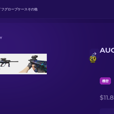
イフ
グローブ
ケース
その他
Y
AUG
機密
$11.8