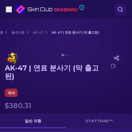
권총
홈
돌격소총
AK-47
AK-47 | 연료 분사기 (막 출고된)
중간 등급
Media of
AK-47 | 연료 분사기 (막 출고된)
돌격소총
AK-47 | 연료 분사기 (막 출고
저격소총
된)
칼
극비
장갑
$380.31
케이스
일반 외형
STATTRAK™
기타