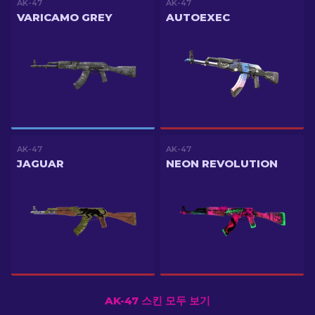
AK-47
AK-47
VARICAMO GREY
AUTOEXEC
AK-47
AK-47
JAGUAR
NEON REVOLUTION
AK-47 스킨 모두 보기