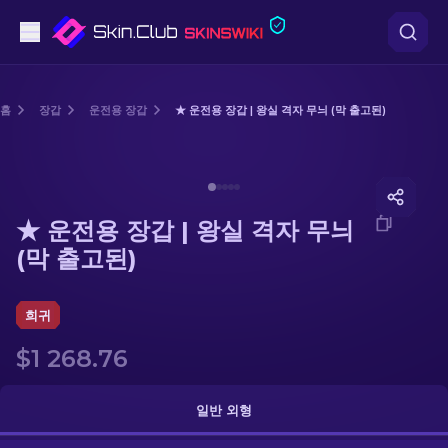
권총
홈
장갑
운전용 장갑
★ 운전용 장갑 | 왕실 격자 무늬 (막 출고된)
중간 등급
Media of
★ 운전용 장갑 | 왕실 격자 무늬 (막 출고된)
돌격소총
★ 운전용 장갑 | 왕실 격자 무늬
저격소총
(막 출고된)
칼
희귀
장갑
$1 268.76
케이스
일반 외형
기타