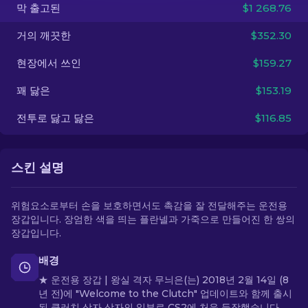
막 출고된
$1 268.76
KO
거의 깨끗한
$352.30
현장에서 쓰인
$159.27
꽤 닳은
$153.19
전투로 닳고 닳은
$116.85
스킨 설명
위험요소로부터 손을 보호하면서도 촉감을 잘 전달해주는 운전용
장갑입니다. 장엄한 색을 띄는 플란넬과 가죽으로 만들어진 한 쌍의
장갑입니다.
배경
★ 운전용 장갑 | 왕실 격자 무늬은(는) 2018년 2월 14일 (8
년 전)에 "Welcome to the Clutch" 업데이트와 함께 출시
된 클러치 상자 상자의 일부로 CS2에 처음 등장했습니다.