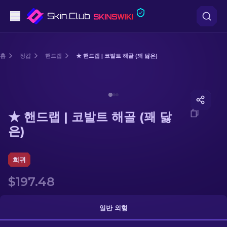
권총
홈
장갑
핸드랩
★ 핸드랩 | 코발트 해골 (꽤 닳은)
중간 등급
Media of
★ 핸드랩 | 코발트 해골 (꽤 닳은)
돌격소총
★ 핸드랩 | 코발트 해골 (꽤 닳
저격소총
은)
칼
희귀
장갑
$197.48
케이스
일반 외형
기타