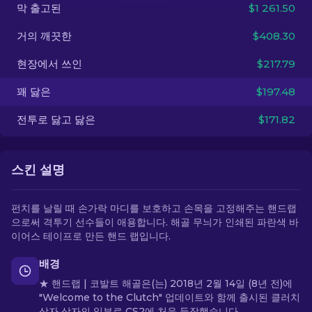
막 출고된
$1 261.50
KO
거의 깨끗한
$408.30
현장에서 쓰인
$217.79
꽤 닳은
$197.48
전투로 닳고 닳은
$171.82
스킨 설명
펀치를 날릴 때 손가락 마디를 보호하고 손목을 고정해주는 핸드랩
으로써 격투기 선수들이 애용합니다. 해골 무늬가 인쇄된 파란색 바
이어스 테이프로 만든 핸드 랩입니다.
배경
★ 핸드랩 | 코발트 해골은(는) 2018년 2월 14일 (8년 전)에
"Welcome to the Clutch" 업데이트와 함께 출시된 클러치
상자 상자의 일부로 CS2에 처음 등장했습니다.