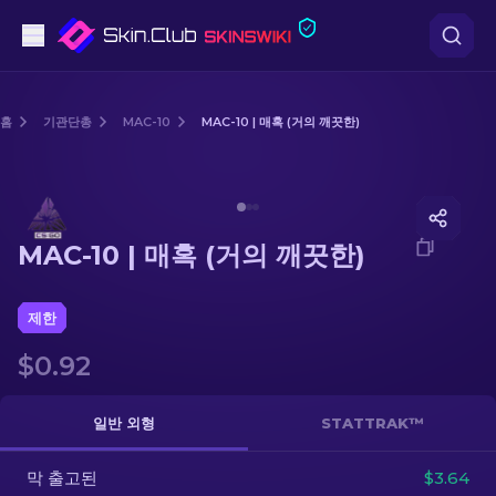
권총
홈
기관단총
MAC-10
MAC-10 | 매혹 (거의 깨끗한)
중간 등급
Media of
MAC-10 | 매혹 (거의 깨끗한)
돌격소총
MAC-10 | 매혹 (거의 깨끗한)
저격소총
칼
제한
$0.92
장갑
케이스
일반 외형
STATTRAK™
막 출고된
기타
$3.64