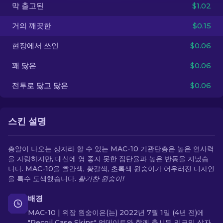
막 출고된
$1.02
KO
거의 깨끗한
$0.15
현장에서 쓰인
$0.06
꽤 닳은
$0.06
전투로 닳고 닳은
$0.06
스킨 설명
총알이 나오는 상자라 할 수 있는 MAC-10 기관단총은 높은 연사력
을 자랑하지만, 대신에 영 좋지 못한 집탄율과 높은 반동을 지녔습
니다. MAC-10을 빨간색, 황갈색, 초록색 원숭이가 어우러진 디자인
을 특수 도색했습니다.
활기찬 원숭이!
배경
MAC-10 | 위장 원숭이은(는) 2022년 7월 1일 (4년 전)에
"Recoil Case Skins" 업데이트와 함께 출시된 리코일 상자