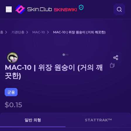
권총
홈
기관단총
MAC-10
MAC-10 | 위장 원숭이 (거의 깨끗한)
중간 등급
Media of
MAC-10 | 위장 원숭이 (거의 깨끗한)
돌격소총
MAC-10 | 위장 원숭이 (거의 깨
저격소총
끗한)
칼
군용
장갑
$0.15
케이스
일반 외형
STATTRAK™
기타