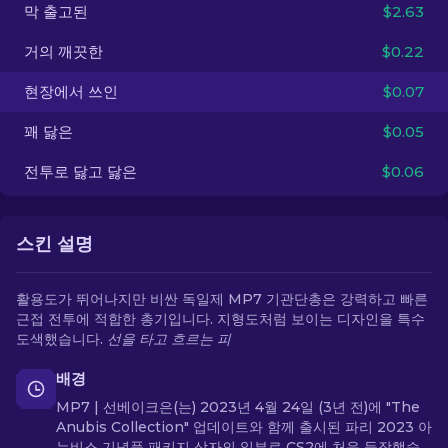
막 출고된
$2.63
KO
거의 깨끗한
$0.22
현장에서 쓰인
$0.07
꽤 닳은
$0.05
전투로 닳고 닳은
$0.06
스킨 설명
활용도가 뛰어나지만 비싼 독일제 MP7 기관단총은 강력하고 빠른
근접 전투에 적합한 총기입니다. 지형도처럼 보이는 디자인을 특수
도색했습니다.
선을 타고 흐르는 피
배경
MP7 | 선베이크은(는) 2023년 4월 24일 (3년 전)에 "The
Anubis Collection" 업데이트와 함께 출시된 파리 2023 아
누비스 기념품 패키지 상자의 일부로 CS2에 처음 등장했습