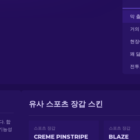
막 
거의
현장
꽤 
전투
유사 스포츠 장갑 스킨
. 합
스포츠 장갑
스포츠 장갑
 기능성
CREME PINSTRIPE
BLAZE