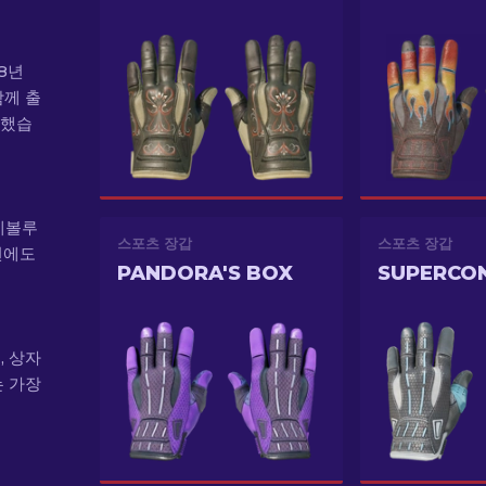
(8년
함께 출
장했습
 레볼루
스포츠 장갑
스포츠 장갑
션에도
PANDORA'S BOX
SUPERCO
, 상자
는 가장