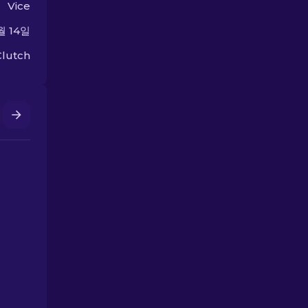
Vice
월 14일
Clutch