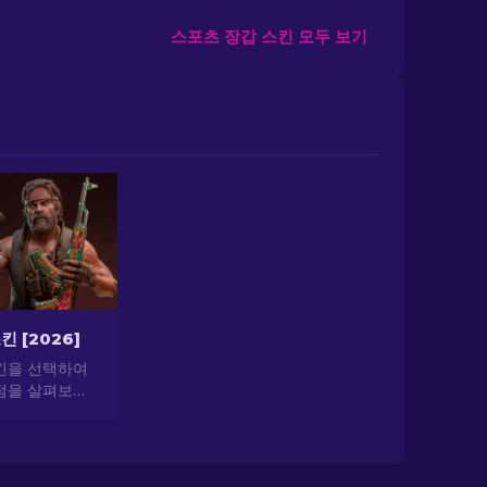
스포츠 장갑 스킨 모두 보기
킨 [2026]
스킨을 선택하여
점을 살펴보세
공하는 최고의 스
 가치의 세계
.