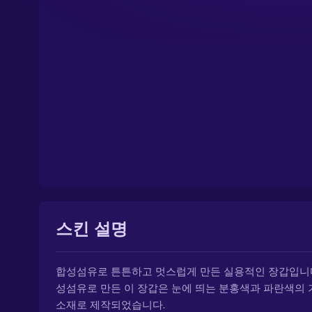
스킨 설명
합성섬유로 튼튼하고 멋스럽게 만든 실용적인 장갑입니다
성섬유로 만든 이 장갑은 눈에 띄는 분홍색과 파란색의
소재로 제작되었습니다.