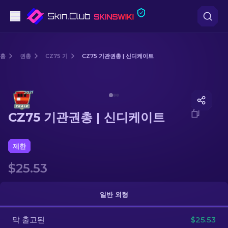
권총
홈
권총
CZ75 기
CZ75 기관권총 | 신디케이트
중간 등급
Media of
CZ75 기관권총 | 신디케이트
돌격소총
CZ75 기관권총 | 신디케이트
저격소총
칼
제한
$25.53
장갑
케이스
일반 외형
막 출고된
기타
$25.53