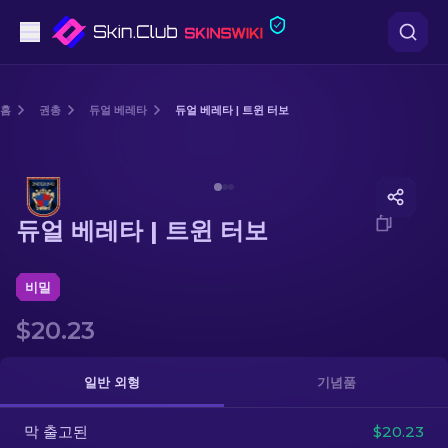
권총
홈
권총
듀얼 베레타
듀얼 베레타 | 트윈 터보
중간 등급
Media of
듀얼 베레타 | 트윈 터보
돌격소총
듀얼 베레타 | 트윈 터보
저격소총
칼
비밀
$20.23
장갑
케이스
일반 외형
기념품
막 출고된
기타
$20.23