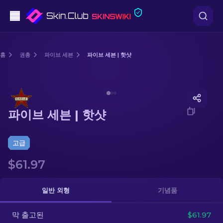
권총
홈
권총
파이브 세븐
파이브 세븐 | 핫샷
중간 등급
Media of
파이브 세븐 | 핫샷
돌격소총
파이브 세븐 | 핫샷
저격소총
칼
고급
$61.97
장갑
케이스
일반 외형
기념품
막 출고된
기타
$61.97