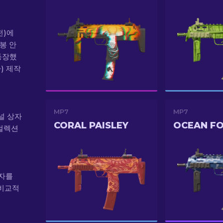
전)에
개봉 안
등장했
) 제작
MP7
MP7
미널 상자
CORAL PAISLEY
OCEAN F
 컬렉션
상자를
 비교적