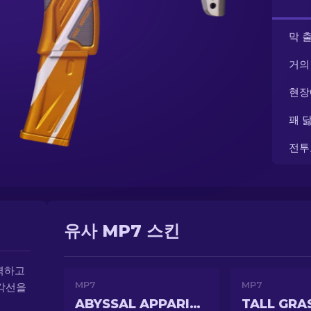
막 
거의
현장
꽤 
전투
유사 MP7 스킨
력하고
MP7
MP7
대각선을
ABYSSAL APPARITION
TALL GRA