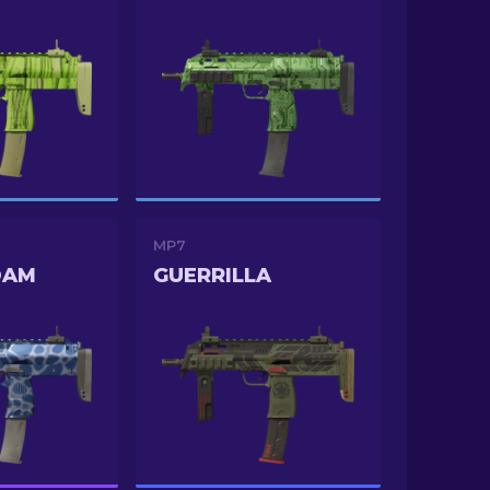
MP7
OAM
GUERRILLA