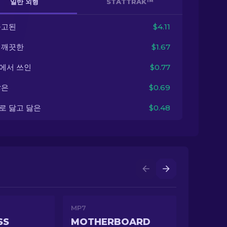
일반 외형
STATTRAK™
출고된
$4.11
 깨끗한
$1.67
에서 쓰인
$0.77
닳은
$0.69
로 닳고 닳은
$0.48
MP7
SS
MOTHERBOARD