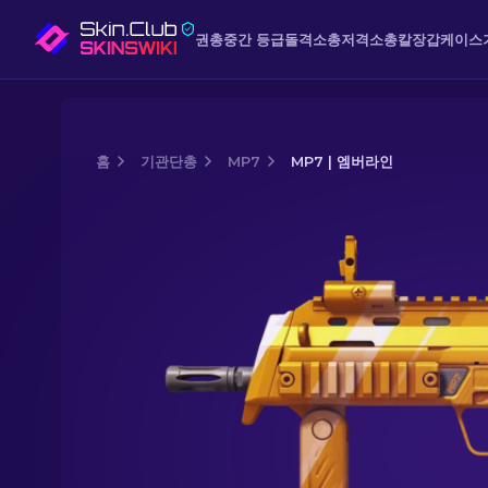
권총
중간 등급
돌격소총
저격소총
칼
장갑
케이스
홈
기관단총
MP7
MP7 | 엠버라인
Media of
MP7 | 엠버라인