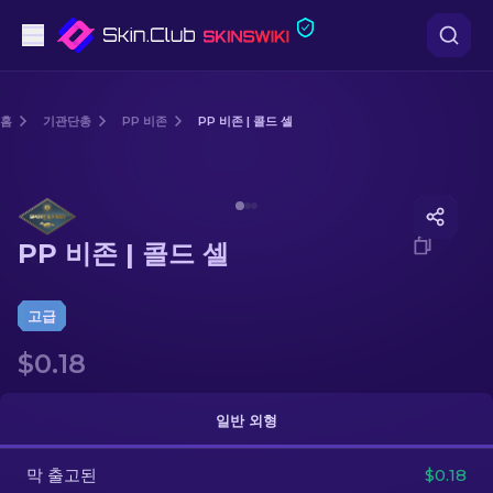
권총
홈
기관단총
PP 비존
PP 비존 | 콜드 셀
중간 등급
Media of
PP 비존 | 콜드 셀
돌격소총
PP 비존 | 콜드 셀
저격소총
칼
고급
$0.18
장갑
케이스
일반 외형
막 출고된
기타
$0.18