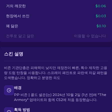
거의 깨끗한
$0.06
KO
현장에서 쓰인
$0.03
꽤 닳은
$0.10
전투로 닳고 닳은
이용할 수 없습니다
스킨 설명
비존 기관단총은 피해력이 낮지만 재장전이 빠른, 특수 제작한 고용
량 드럼 탄창을 사용합니다. 스프레이 페인트로 파란색 자갈 패턴을
도색했습니다. 정확하고 분명한 의도
배경
PP 비존 | 콜드 셀은(는) 2024년 10월 2일 (1년 전)에 "The
Armory" 업데이트와 함께 CS2에 처음 등장했습니다.
획득 방법