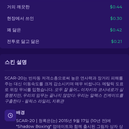
거의 깨끗한
$0.44
KO
현장에서 쓰인
$0.30
꽤 닳은
$0.42
전투로 닳고 닳은
$0.21
스킨 설명
SCAR-20는 반자동 저격소총으로써 높은 연사력과 장거리 피해를
주는 대신 이동속도를 크게 감소시키며 매우 비쌉니다. 메탈릭 도료
로 위장 무늬를 입혔습니다.
모두 잘 들어... 이자키와 코시네로가 실
종됐지만, 우리의 임무는 끝나지 않았다: 우리는 알렉스 킨케이드를
구출한다 - 필릭스 라일리, 지휘관
배경
SCAR-20 | 청록은(는) 2015년 9월 17일 (10년 전)에
"Shadow Boxing" 업데이트와 함께 출시된 그림자 상자 상