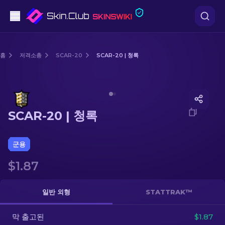
권총
홈
저격소총
SCAR-20
SCAR-20 | 청록
중간 등급
Media of
SCAR-20 | 청록
돌격소총
SCAR-20 | 청록
저격소총
칼
군용
$1.87
장갑
케이스
일반 외형
STATTRAK™
막 출고된
기타
$1.87