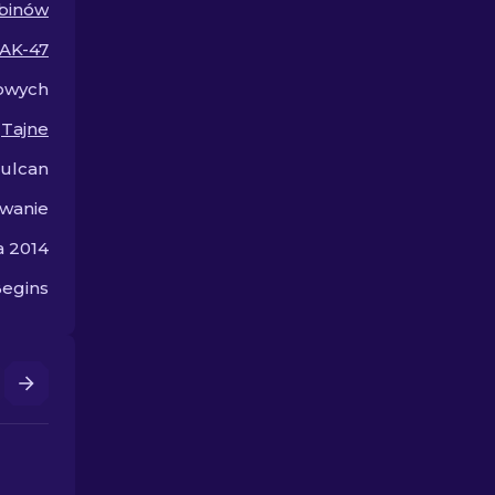
binów
w CS2.
AK-47
jowych
Tajne
ulcan
wanie
a 2014
egins