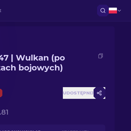
E
47 | Wulkan (po
tach bojowych)
UDOSTĘPNIJ
.81