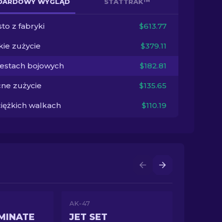
DARDOWY WYGLĄD
STATTRAK™
to z fabryki
$613.77
kie zużycie
$379.11
testach bojowych
$182.81
ne zużycie
$135.65
ciężkich walkach
$110.19
AK-47
MINATE
JET SET