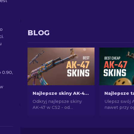
jest
do
BLOG
i.
u
 0.90,
ów
Najlepsze skiny AK-47 w CS2: Od tanich do drogich
Odkryj najlepsze skiny
Ulepsz swój 
AK-47 w CS2 - od
nawet przy o
niedrogich po najbardziej
budżecie! Zap
ekstrawaganckie. Znajdź
naszą listą i 
idealny dodatek wśród
najlepsze nie
najlepszych skórek AK-47
AK-47 poniżej