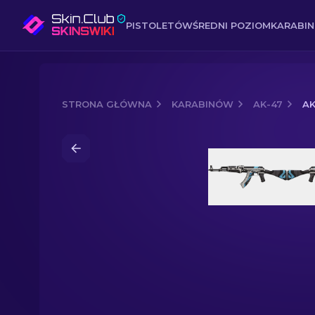
PISTOLETÓW
ŚREDNI POZIOM
KARABI
STRONA GŁÓWNA
KARABINÓW
AK-47
AK
Media of
AK-47 | Wulkan (po testach