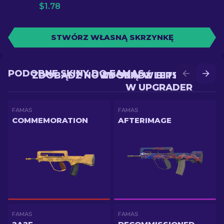
$
1.78
STWÓRZ WŁASNĄ SKRZYNKĘ
PODOBNE SKINY DO FAMAS
ZDOBĄDŹ NOWY SKIN W BITWIE
ZDOBĄDŹ LEPSZY SKIN
W UPGRADER
FAMAS
FAMAS
COMMEMORATION
AFTERIMAGE
FAMAS
FAMAS