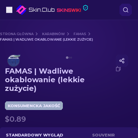
Pistoletów
STRONA GŁÓWNA
KARABINÓW
FAMAS
FAMAS | WADLIWE OKABLOWANIE (LEKKIE ZUŻYCIE)
Średni poziom
Media of
FAMAS | Wadliwe okablowanie (lekkie zużyci
karabinów
FAMAS | Wadliwe
karabinów snajperskich
okablowanie (lekkie
zużycie)
Noże
rękawiczek
KONSUMENCKA JAKOŚĆ
$0.89
Skrzynki
Inne
STANDARDOWY WYGLĄD
SOUVENIR