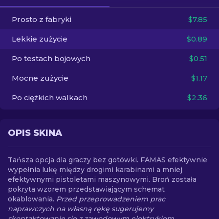
Prosto z fabryki
$7.85
PL
Lekkie zużycie
$0.89
Po testach bojowych
$0.51
Mocne zużycie
$1.17
Po ciężkich walkach
$2.36
OPIS SKINA
Tańsza opcja dla graczy bez gotówki. FAMAS efektywnie
wypełnia lukę między drogimi karabinami a mniej
efektywnymi pistoletami maszynowymi. Broń została
pokryta wzorem przedstawiającym schemat
okablowania.
Przed przeprowadzeniem prac
naprawczych na własną rękę sugerujemy
skontaktowanie się z zawodowym elektrykiem.