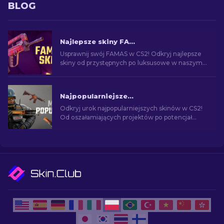
BLOG
Najlepsze skiny FAMAS w CS2 [2026]
Usprawnij swój FAMAS w CS2! Odkryj najlepsze
skiny od przystępnych po luksusowe w naszym
poradniku. Podnieś jakość rozgrywki, od
budżetowych do premium.
Najpopularniejsze skiny w CS2 [2026]
Odkryj urok najpopularniejszych skinów w CS2!
Od oszałamiających projektów po potencjał
inwestycyjny - poznaj świat najpopularniejszych
skórek w CS2.