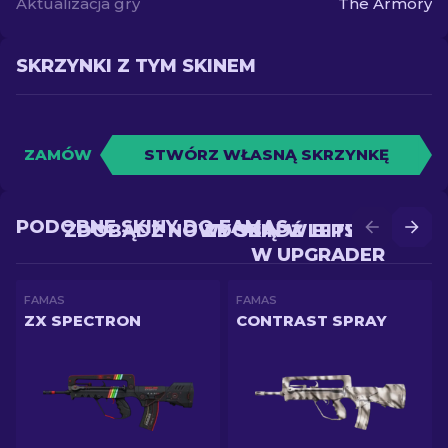
Aktualizacja gry
The Armory
SKRZYNKI Z TYM SKINEM
ZAMÓW
STWÓRZ WŁASNĄ SKRZYNKĘ
PODOBNE SKINY DO FAMAS
ZDOBĄDŹ NOWY SKIN W BITWIE
ZDOBĄDŹ LEPSZY SKIN
W UPGRADER
FAMAS
FAMAS
ZX SPECTRON
CONTRAST SPRAY