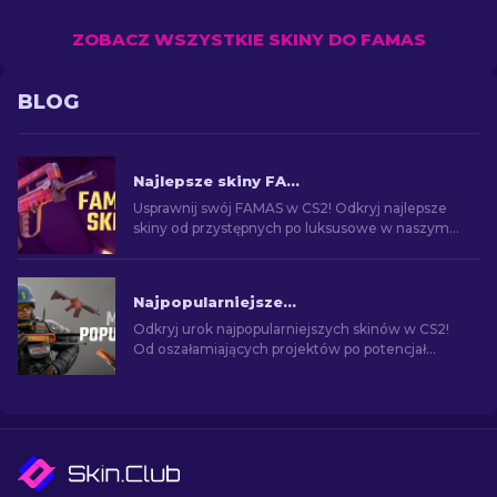
ZOBACZ WSZYSTKIE SKINY DO FAMAS
BLOG
Najlepsze skiny FAMAS w CS2 [2026]
Usprawnij swój FAMAS w CS2! Odkryj najlepsze
skiny od przystępnych po luksusowe w naszym
poradniku. Podnieś jakość rozgrywki, od
budżetowych do premium.
Najpopularniejsze skiny w CS2 [2026]
Odkryj urok najpopularniejszych skinów w CS2!
Od oszałamiających projektów po potencjał
inwestycyjny - poznaj świat najpopularniejszych
skórek w CS2.