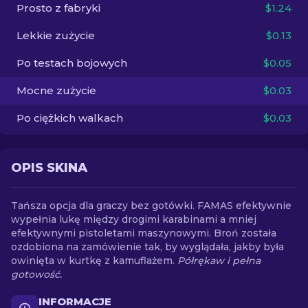
Prosto z fabryki
$1.24
PL
Lekkie zużycie
$0.13
Po testach bojowych
$0.05
Mocne zużycie
$0.03
Po ciężkich walkach
$0.03
OPIS SKINA
Tańsza opcja dla graczy bez gotówki. FAMAS efektywnie
wypełnia lukę między drogimi karabinami a mniej
efektywnymi pistoletami maszynowymi. Broń została
ozdobiona na zamówienie tak, by wyglądała, jakby była
owinięta w kurtkę z kamuflażem.
Półrękaw i pełna
gotowość.
INFORMACJE