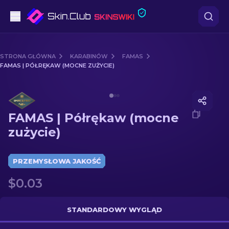
Pistoletów
STRONA GŁÓWNA
KARABINÓW
FAMAS
FAMAS | PÓŁRĘKAW (MOCNE ZUŻYCIE)
Średni poziom
Media of
FAMAS | Półrękaw (mocne zużycie)
karabinów
FAMAS | Półrękaw (mocne
karabinów snajperskich
zużycie)
Noże
PRZEMYSŁOWA JAKOŚĆ
rękawiczek
$0.03
Skrzynki
STANDARDOWY WYGLĄD
Inne