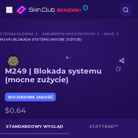
Pistoletów
STRONA GŁÓWNA
KARABINÓW MASZYNOWYCH
M249
M249 | BLOKADA SYSTEMU (MOCNE ZUŻYCIE)
Średni poziom
Media of
M249 | Blokada systemu (mocne zużycie)
karabinów
M249 | Blokada systemu
karabinów snajperskich
(mocne zużycie)
Noże
WOJSKOWA JAKOŚĆ
rękawiczek
$0.64
Skrzynki
STANDARDOWY WYGLĄD
STATTRAK™
Inne