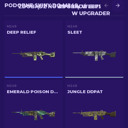
PODOBNE SKINY DO M249
ZDOBĄDŹ NOWY SKIN W BITWIE
ZDOBĄDŹ LEPSZY SKIN
W UPGRADER
M249
M249
DEEP RELIEF
SLEET
M249
M249
EMERALD POISON DART
JUNGLE DDPAT