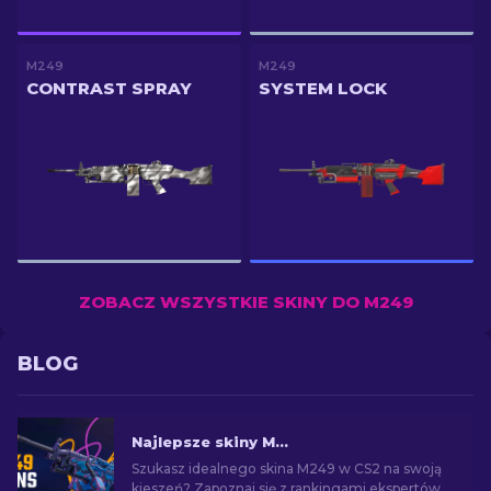
M249
M249
CONTRAST SPRAY
SYSTEM LOCK
ZOBACZ WSZYSTKIE SKINY DO M249
BLOG
Najlepsze skiny M249 w CS2 na każdą kieszeń
Szukasz idealnego skina M249 w CS2 na swoją
kieszeń? Zapoznaj się z rankingami ekspertów i