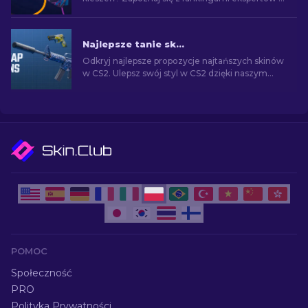
znajdź idealne ulepszenie kosmetyczne dla
swojej broni.
Najlepsze tanie skiny w CS2 [2026]
Odkryj najlepsze propozycje najtańszych skinów
w CS2. Ulepsz swój styl w CS2 dzięki naszym
eksperckim wyborom najlepszych dostępnych
tanich skórek.
POMOC
Społeczność
PRO
Polityka Prywatności