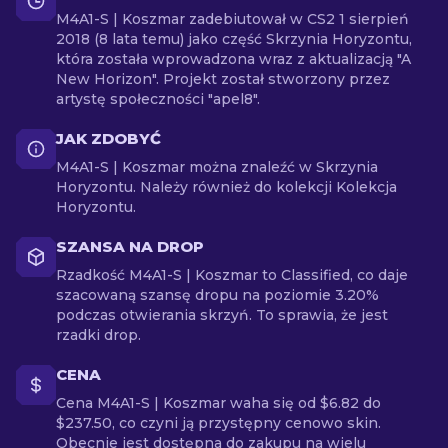
M4A1-S | Koszmar zadebiutował w CS2 1 sierpień
2018 (8 lata temu) jako część Skrzynia Horyzontu,
która została wprowadzona wraz z aktualizacją "A
New Horizon". Projekt został stworzony przez
artystę społeczności "apel8".
JAK ZDOBYĆ
M4A1-S | Koszmar można znaleźć w Skrzynia
Horyzontu. Należy również do kolekcji Kolekcja
Horyzontu.
SZANSA NA DROP
Rzadkość M4A1-S | Koszmar to Classified, co daje
szacowaną szansę dropu na poziomie 3.20%
podczas otwierania skrzyń. To sprawia, że jest
rzadki drop.
CENA
Cena M4A1-S | Koszmar waha się od $6.82 do
$237.50, co czyni ją przystępny cenowo skin.
Obecnie jest dostępna do zakupu na wielu