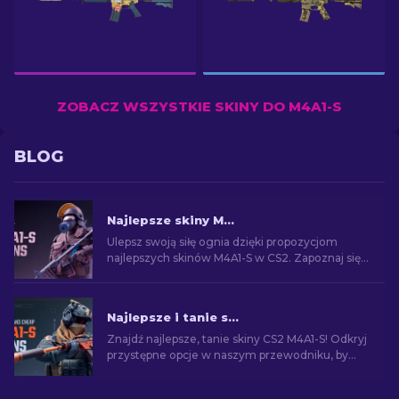
ZOBACZ WSZYSTKIE SKINY DO M4A1-S
BLOG
Najlepsze skiny M4A1-S w CS2 [2026]
Ulepsz swoją siłę ognia dzięki propozycjom
najlepszych skinów M4A1-S w CS2. Zapoznaj się z
galerią projektów i znajdź idealne uzupełnienie
arsenału!
Najlepsze i tanie skiny M4A1-S w CS2 [2026]
Znajdź najlepsze, tanie skiny CS2 M4A1-S! Odkryj
przystępne opcje w naszym przewodniku, by
ulepszyć broń bez nadmiernych kosztów.