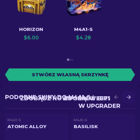
HORIZON
M4A1-S
$
6.00
$
4.28
STWÓRZ WŁASNĄ SKRZYNKĘ
PODOBNE SKINY DO M4A1-S
ZDOBĄDŹ NOWY SKIN W BITWIE
ZDOBĄDŹ LEPSZY SKIN
W UPGRADER
M4A1-S
M4A1-S
ATOMIC ALLOY
BASILISK