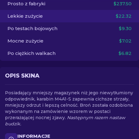
Prosto z fabryki
$237.50
PL
Lekkie zużycie
$22.32
Po testach bojowych
$9.30
Mocne zużycie
$7.02
Po ciężkich walkach
$6.82
OPIS SKINA
Posiadający mniejszy magazynek niż jego niewytłumiony
odpowiednik, karabin M4A1-S zapewnia cichsze strzały,
mniejszy odrzut i lepszą celność. Broń została ozdobiona
wykonanym na zamówienie wzorem w postaci
przerażającej nocnej zjawy.
Następnym razem nastaw
budzik.
INFORMACJE