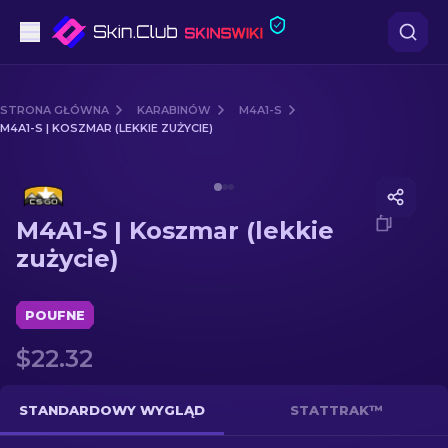
Pistoletów
STRONA GŁÓWNA
KARABINÓW
M4A1-S
M4A1-S | KOSZMAR (LEKKIE ZUŻYCIE)
Średni poziom
Media of
M4A1-S | Koszmar (lekkie zużycie)
karabinów
M4A1-S | Koszmar (lekkie
karabinów snajperskich
zużycie)
Noże
POUFNE
rękawiczek
$22.32
Skrzynki
STANDARDOWY WYGLĄD
STATTRAK™
Inne