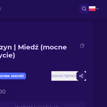
E
zyn | Miedź (mocne
ycie)
UDOSTĘPNIJ
KOWA JAKOŚĆ
.00