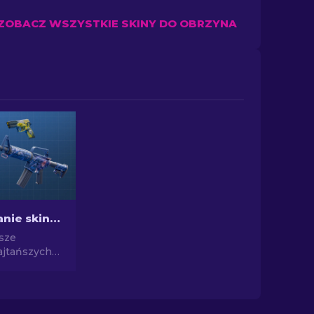
ZOBACZ WSZYSTKIE SKINY DO OBRZYNA
Najlepsze tanie skiny w CS2 [2026]
psze
ajtańszych
. Ulepsz
S2 dzięki
erckim
lepszych