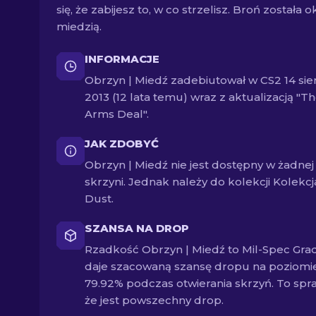
się, że zabijesz to, w co strzelisz. Broń została 
miedzią.
INFORMACJE
Obrzyn | Miedź zadebiutował w CS2 14 sie
2013 (12 lata temu) wraz z aktualizacją "T
Arms Deal".
JAK ZDOBYĆ
Obrzyn | Miedź nie jest dostępny w żadnej
skrzyni. Jednak należy do kolekcji Kolekcj
Dust.
SZANSA NA DROP
Rzadkość Obrzyn | Miedź to Mil-Spec Grad
daje szacowaną szansę dropu na poziomi
79.92% podczas otwierania skrzyń. To spra
że jest powszechny drop.