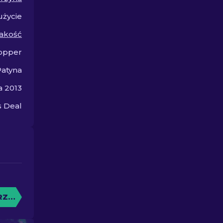
ulepszenie broni
dostępnych t
skórek.
życie
akość
opper
Patyna
a 2013
 Deal
RZYNKĘ