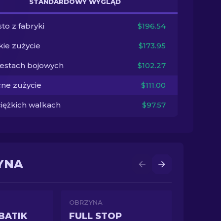
STANDARDOWY WYGLĄD
to z fabryki
$196.54
kie zużycie
$173.95
testach bojowych
$102.27
ne zużycie
$111.00
ciężkich walkach
$97.57
YNA
OBRZYNA
BATIK
FULL STOP