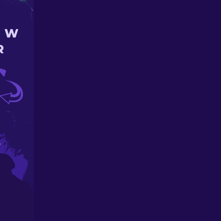
N W
R
W