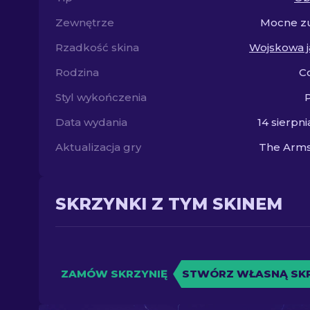
Zewnętrze
Mocne zu
Rzadkość skina
Wojskowa j
Rodzina
C
Styl wykończenia
Data wydania
14 sierpni
Aktualizacja gry
The Arms
SKRZYNKI Z TYM SKINEM
ZAMÓW SKRZYNIĘ
STWÓRZ WŁASNĄ SK