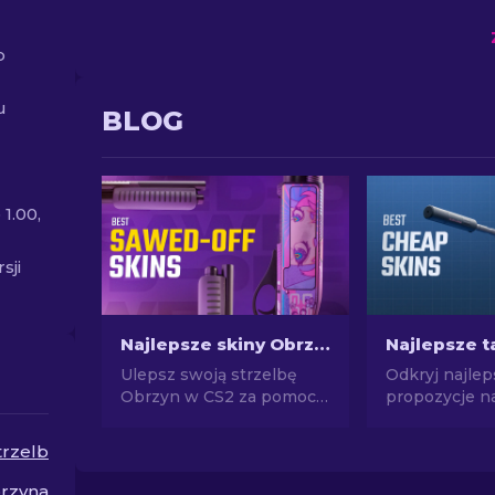
o
u
BLOG
1.00,
sji
Najlepsze skiny Obrzyna w CS2
Ulepsz swoją strzelbę
Odkryj najle
Obrzyn w CS2 za pomocą
propozycje n
najlepszych skórek!
skinów w CS2
Zapoznaj się z rankingiem
swój styl w C
trzelb
ekspertów, aby znaleźć
naszym eksp
idealne kosmetyczne
wyborom naj
rzyna