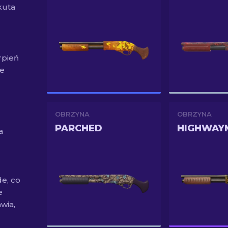
okuta
rpień
he
OBRZYNA
OBRZYNA
PARCHED
HIGHWAY
a
e, co
e
wia,