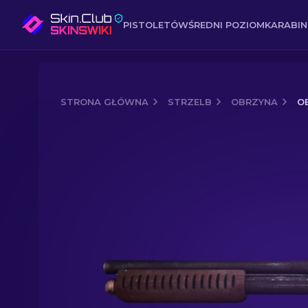
PISTOLETÓW
ŚREDNI POZIOM
KARABI
STRONA GŁÓWNA
STRZELB
OBRZYNA
O
Media of
Obrzyn | Miedź (mocne zuży