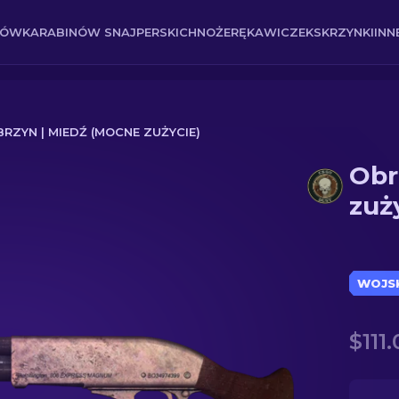
NÓW
KARABINÓW SNAJPERSKICH
NOŻE
RĘKAWICZEK
SKRZYNKI
INN
BRZYN | MIEDŹ (MOCNE ZUŻYCIE)
Obr
cie)
zuż
WOJS
$111