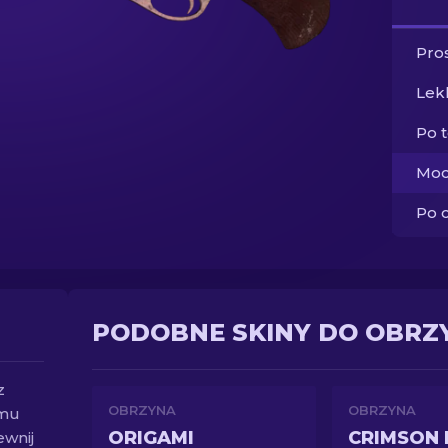
Pros
Lek
Po 
Moc
Po 
PODOBNE SKINY DO OBRZ
z
OBRZYNA
OBRZYNA
emu
ORIGAMI
CRIMSON 
ewnij