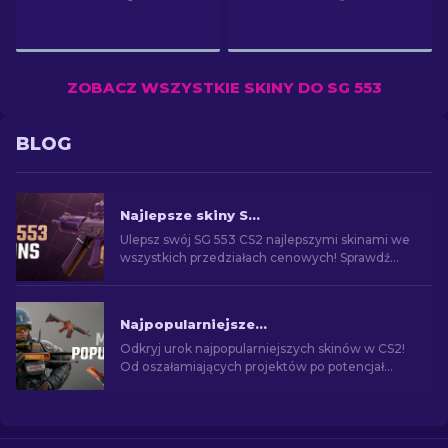
ZOBACZ WSZYSTKIE SKINY DO SG 553
BLOG
Najlepsze skiny SG 553 w CS2 [2026]
Ulepsz swój SG 553 CS2 najlepszymi skinami we
wszystkich przedziałach cenowych! Sprawdź
nasz ranking ekspertów dla doskonałej poprawki
kosmetycznej.
Najpopularniejsze skiny w CS2 [2026]
Odkryj urok najpopularniejszych skinów w CS2!
Od oszałamiających projektów po potencjał
inwestycyjny - poznaj świat najpopularniejszych
skórek w CS2.