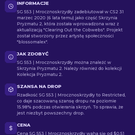
INFORMACJE
SG 553 | Mrocznoskrzydły zadebiutował w CS2 31
marzec 2020 (6 lata temu) jako część Skrzynia
Pryzmatu 2, która została wprowadzona wraz z
aktualizacją "Clearing Out the Cobwebs". Projekt
został stworzony przez artystę społeczności
"blossomalex".
JAK ZDOBYĆ
SG 553 | Mrocznoskrzydły można znaleźć w
Skrzynia Pryzmatu 2. Należy również do kolekcji
Kolekcja Pryzmatu 2.
SZANSA NA DROP
Rzadkość SG 553 | Mrocznoskrzydły to Restricted,
co daje szacowaną szansę dropu na poziomie
15.98% podczas otwierania skrzyń. To sprawia, że
jest niezbyt powszechny drop.
CENA
Cena SG 553 | Mrocznoskrzydły waha się od $0.51