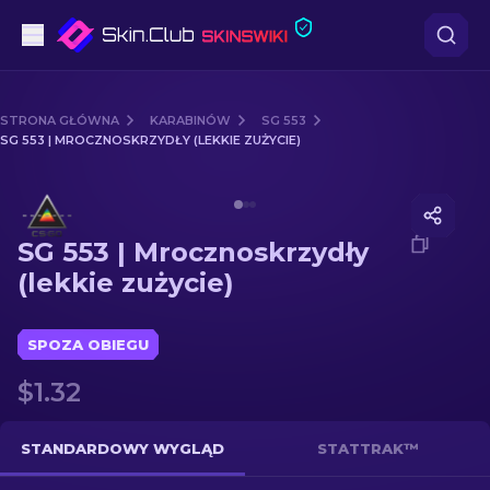
Pistoletów
STRONA GŁÓWNA
KARABINÓW
SG 553
SG 553 | MROCZNOSKRZYDŁY (LEKKIE ZUŻYCIE)
Średni poziom
Media of
SG 553 | Mrocznoskrzydły (lekkie zużycie)
karabinów
SG 553 | Mrocznoskrzydły
karabinów snajperskich
(lekkie zużycie)
Noże
SPOZA OBIEGU
rękawiczek
$1.32
Skrzynki
STANDARDOWY WYGLĄD
STATTRAK™
Inne