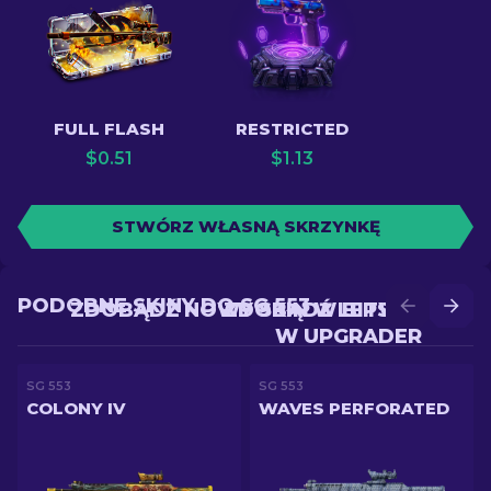
FULL FLASH
RESTRICTED
$
0.51
$
1.13
STWÓRZ WŁASNĄ SKRZYNKĘ
PODOBNE SKINY DO SG 553
ZDOBĄDŹ NOWY SKIN W BITWIE
ZDOBĄDŹ LEPSZY SKIN
W UPGRADER
SG 553
SG 553
COLONY IV
WAVES PERFORATED