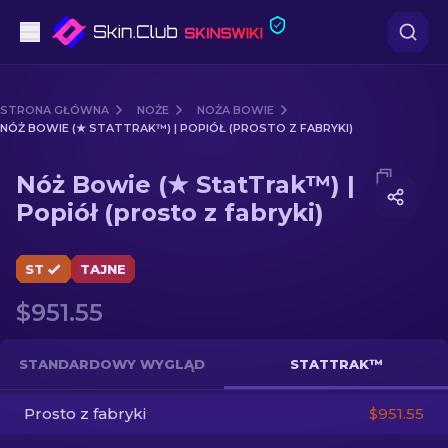
Pistoletów
STRONA GŁÓWNA
NOŻE
NOŻA BOWIE
NÓŻ BOWIE (★ STATTRAK™) | POPIÓŁ (PROSTO Z FABRYKI)
Średni poziom
Media of
Nóż Bowie (★ StatTrak™) | Popiół (prosto z fa
Nóż Bowie (★ StatTrak™) |
karabinów
Popiół (prosto z fabryki)
karabinów snajperskich
ST
TAJNE
Noże
$951.55
rękawiczek
STANDARDOWY WYGLĄD
STATTRAK™
Skrzynki
Prosto z fabryki
$951.55
Inne