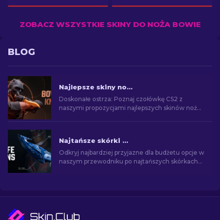
ZOBACZ WSZYSTKIE SKINY DO NOŻA BOWIE
BLOG
Najlepsze skiny noża Bowie w CS2
Doskonałe ostrza: Poznaj czołówkę CS2 z
naszymi propozycjami najlepszych skinów noża
Bowie. Ulepsz swój arsenał, dodając styl i
zabójczą precyzję!
Najtańsze skórki do noży CS2 [2026]
Odkryj najbardziej przyjazne dla budżetu opcje w
naszym przewodniku po najtańszych skórkach
do noży CS2 i podnieś swój styl w grze bez
konieczności wydawania pieniędzy!