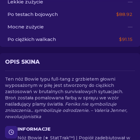
Lekkie zużycie
—
Po testach bojowych
$88.92
PL
Mocne zużycie
—
Po ciężkich walkach
$91.15
OPIS SKINA
Ten nóż Bowie typu full-tang z grzbietem głowni
wyposażonym w piłę jest stworzony do ciężkich
zastosowań w brutalnych survivalowych sytuacjach.
Broń została pomalowana farbą w sprayu we wzór
naśladujący plamy światła.
Feniks nie symbolizuje
zniszczenia... symbolizuje odrodzenie. – Valeria Jenner,
rewolucjonistka
INFORMACJE
Nóż Bowie (★ StatTrak™) | Popiół zadebiutował w