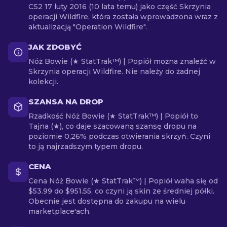
CS2 17 luty 2016 (10 lata temu) jako część Skrzynia
operacji Wildfire, która została wprowadzona wraz z
aktualizacją "Operation Wildfire".
JAK ZDOBYĆ
Nóż Bowie (★ StatTrak™) | Popiół można znaleźć w
Skrzynia operacji Wildfire. Nie należy do żadnej
kolekcji.
SZANSA NA DROP
Rzadkość Nóż Bowie (★ StatTrak™) | Popiół to
Tajna (★), co daje szacowaną szansę dropu na
poziomie 0,26% podczas otwierania skrzyń. Czyni
to ją najrzadszym typem dropu.
CENA
Cena Nóż Bowie (★ StatTrak™) | Popiół waha się od
$53.99 do $951.55, co czyni ją skin ze średniej półki.
Obecnie jest dostępna do zakupu na wielu
marketplace'ach.