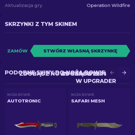
Aktualizacja gry
Operation Wildfire
SKRZYNKI Z TYM SKINEM
ZAMÓW
STWÓRZ WŁASNĄ SKRZYNKĘ
PODOBNE SKINY DO NOŻA BOWIE
ZDOBĄDŹ NOWY SKIN W BITWIE
ZDOBĄDŹ LEPSZY SKIN
W UPGRADER
NOŻA BOWIE
NOŻA BOWIE
AUTOTRONIC
SAFARI MESH