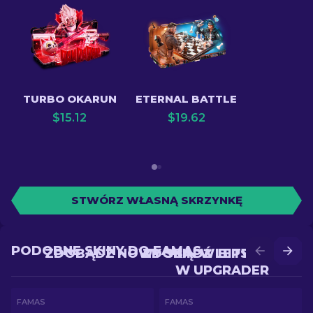
TURBO OKARUN
ETERNAL BATTLE
$
15.12
$
19.62
STWÓRZ WŁASNĄ SKRZYNKĘ
PODOBNE SKINY DO FAMAS
ZDOBĄDŹ NOWY SKIN W BITWIE
ZDOBĄDŹ LEPSZY SKIN
W UPGRADER
FAMAS
FAMAS