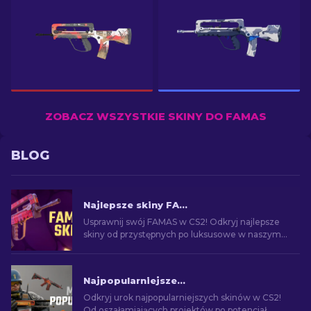
ZOBACZ WSZYSTKIE SKINY DO FAMAS
BLOG
Najlepsze skiny FAMAS w CS2 [2026]
Usprawnij swój FAMAS w CS2! Odkryj najlepsze
skiny od przystępnych po luksusowe w naszym
poradniku. Podnieś jakość rozgrywki, od
budżetowych do premium.
Najpopularniejsze skiny w CS2 [2026]
Odkryj urok najpopularniejszych skinów w CS2!
Od oszałamiających projektów po potencjał