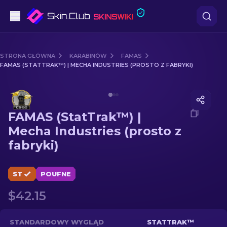
Pistoletów
STRONA GŁÓWNA
KARABINÓW
FAMAS
FAMAS (STATTRAK™) | MECHA INDUSTRIES (PROSTO Z FABRYKI)
Średni poziom
Media of
FAMAS (StatTrak™) | Mecha Industries (prosto
karabinów
FAMAS (StatTrak™) |
karabinów snajperskich
Mecha Industries (prosto z
fabryki)
Noże
rękawiczek
ST
POUFNE
$42.15
Skrzynki
Inne
STANDARDOWY WYGLĄD
STATTRAK™