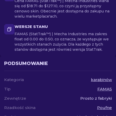
Cena FAMAS (StatTrak™) | Mecha Industries waha
się od $18.71 do $127.10, co czyni ją przystępny
cenowo skin. Obecnie jest dostępna do zakupu na
wielu marketplace'ach.
WERSJE STANU
FAMAS (StatTrak™) | Mecha Industries ma zakres
float od 0.00 do 0.50, co oznacza, że występuje we
wszystkich stanach zużycia. Dla każdego z tych
stanów dostępna jest również wersja StatTrak.
PODSUMOWANIE
Kategoria
karabinów
Tip
FAMAS
Zewnętrze
Prosto z fabryki
Rzadkość skina
Poufne