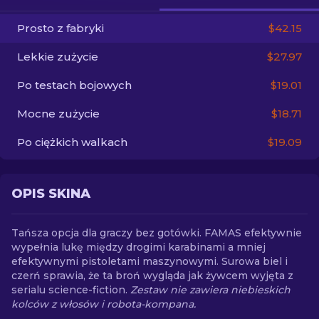
Prosto z fabryki
$42.15
PL
Lekkie zużycie
$27.97
Po testach bojowych
$19.01
Mocne zużycie
$18.71
Po ciężkich walkach
$19.09
OPIS SKINA
Tańsza opcja dla graczy bez gotówki. FAMAS efektywnie
wypełnia lukę między drogimi karabinami a mniej
efektywnymi pistoletami maszynowymi. Surowa biel i
czerń sprawia, że ta broń wygląda jak żywcem wyjęta z
serialu science-fiction.
Zestaw nie zawiera niebieskich
kolców z włosów i robota-kompana.